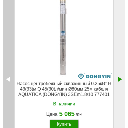
Насос центробежный скважинный 0.25кВт H
Насо
43(33)м Q 45(30)л/мин Ø80мм 25м кабеля
86(
AQUATICA (DONGYIN) 3SEm1.8/10 777401
В наличии
5 065
Цена:
грн
Купить