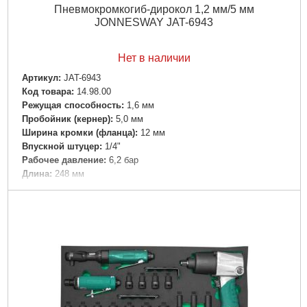
Пневмокромкогиб-дирокол 1,2 мм/5 мм
JONNESWAY JAT-6943
Нет в наличии
Артикул:
JAT-6943
Код товара:
14.98.00
Режущая способность:
1,6 мм
Пробойник (кернер):
5,0 мм
Ширина кромки (фланца):
12 мм
Впускной штуцер:
1/4"
Рабочее давление:
6,2 бар
Длина:
248 мм
Габариты упаковки:
270x110x60 мм
Вес брутто:
1,379 г
Подробнее...