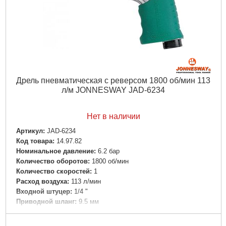
Дрель пневматическая с реверсом 1800 об/мин 113
л/м JONNESWAY JAD-6234
Нет в наличии
Артикул:
JAD-6234
Код товара:
14.97.82
Номинальное давление:
6.2 бар
Количество оборотов:
1800 об/мин
Количество скоростей:
1
Расход воздуха:
113 л/мин
Входной штуцер:
1/4 "
Приводной шланг:
9.5 мм
Тип патрона:
ключевой
Диаметр патрона:
10 мм