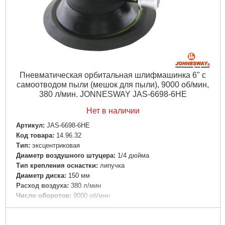
Пневматическая орбитальная шлифмашинка 6" с
самоотводом пыли (мешок для пыли), 9000 об/мин,
380 л/мин. JONNESWAY JAS-6698-6HE
Нет в наличии
Артикул:
JAS-6698-6HE
Код товара:
14.96.32
Тип:
эксцентриковая
Диаметр воздушного штуцера:
1/4 дюйма
Тип крепления оснастки:
липучка
Диаметр диска:
150 мм
Расход воздуха:
380 л/мин
Число оборотов:
9000 об/мин
Рабочее давление:
7 бар
Комплектация:
коробка