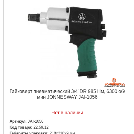
Функции:
Реверс
Источник питания:
пневмо (компрессор)
Габариты упаковки:
240x160x50 мм
Вес брутто:
1,550 г
Подробнее...
Гайковерт пневматический 3/4"DR 985 Нм, 6300 об/
мин JONNESWAY JAI-1056
Нет в наличии
Артикул:
JAI-1056
Код товара:
22.59.12
Габариты упаковки:
218x218x9 мм