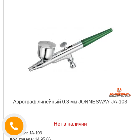
Габариты упаковки:
255x135x145 мм
Вес брутто:
1,191 г
Подробнее...
Аэрограф линейный 0,3 мм JONNESWAY JA-103
Нет в наличии
Артикул:
JA-103
Код товара:
14.95.86