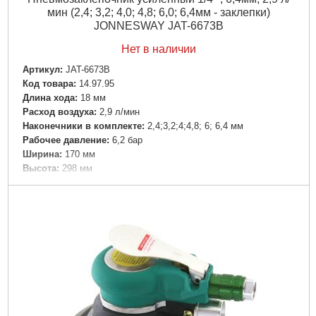
мин (2,4; 3,2; 4,0; 4,8; 6,0; 6,4мм - заклепки)
JONNESWAY JAT-6673B
Нет в наличии
Артикул:
JAT-6673B
Код товара:
14.97.95
Длина хода:
18 мм
Расход воздуха:
2,9 л/мин
Наконечники в комплекте:
2,4;3,2;4;4,8; 6; 6,4 мм
Рабочее давление:
6,2 бар
Ширина:
170 мм
Высота:
298 мм
Габариты упаковки:
224x118x325 мм
Вес брутто:
2,464 г
Подробнее...