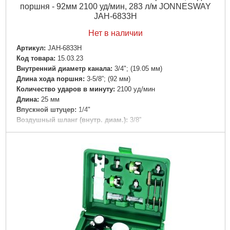
поршня - 92мм 2100 уд/мин, 283 л/м JONNESWAY
JAH-6833H
Нет в наличии
Артикул:
JAH-6833H
Код товара:
15.03.23
Внутренний диаметр канала:
3/4"; (19.05 мм)
Длина хода поршня:
3-5/8”; (92 мм)
Количество ударов в минуту:
2100 уд/мин
Длина:
25 мм
Впускной штуцер:
1/4"
Воздушный шланг (внутр. диам.):
3/8”
Рабочее давление:
90 PSI; 6.2 бар
Расход воздуха:
283 л/мин
Габариты упаковки:
240x50x170 мм
Вес брутто:
2,115 г
Подробнее...