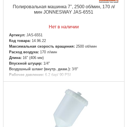
Полировальная машинка 7", 2500 об/мин, 170 л/
мин JONNESWAY JAS-6551
Нет в наличии
Артикул:
JAS-6551
Код товара:
14.96.22
Максимальная скорость вращения:
2500 об/мин
Расход воздуха:
170 л/мин
Длина:
16" (406 мм)
Впускной штуцер:
1/4"
Воздушный шланг (внутр. диам.):
3/8"
Рабочее давление:
6.2 бар/ 90 PSI
Габариты упаковки:
380x200x90 мм
Вес брутто:
2,500 г
Подробнее...