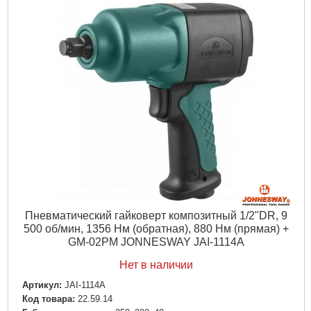
Функции:
Реверс
Источник питания:
пневмо (компрессор)
Габариты упаковки:
245x170x45 мм
Вес брутто:
1,294 г
Подробнее...
Пневматический гайковерт композитный 1/2"DR, 9
500 об/мин, 1356 Нм (обратная), 880 Нм (прямая) +
GM-02PM JONNESWAY JAI-1114A
Нет в наличии
Артикул:
JAI-1114A
Код товара:
22.59.14