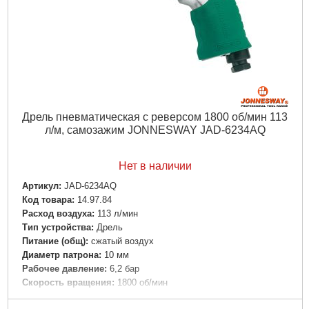
Дрель пневматическая с реверсом 1800 об/мин 113
л/м, самозажим JONNESWAY JAD-6234AQ
Нет в наличии
Артикул:
JAD-6234AQ
Код товара:
14.97.84
Расход воздуха:
113 л/мин
Тип устройства:
Дрель
Питание (общ):
сжатый воздух
Диаметр патрона:
10 мм
Рабочее давление:
6,2 бар
Скорость вращения:
1800 об/мин
Габариты упаковки:
250x170x50 мм