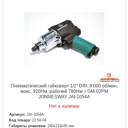
Ход эксцентрика:
5 мм
Габариты:
210 x 260 x 100 мм
Габариты упаковки:
210x110x250 мм
Вес брутто:
1,600 г
Подробнее...
Пневматический гайковерт 1/2" D/R, 8 000 об/мин,
макс. 920Нм, рабочий 780Нм + GM-02PM
JONNESWAY JAI-1054A
Нет в наличии
Артикул:
JAI-1054A
Код товара:
22.59.04
Габариты упаковки:
240x210x85 мм