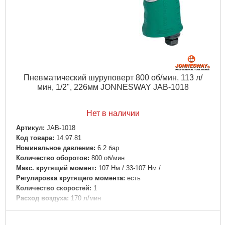
Пневматический шуруповерт 800 об/мин, 113 л/
мин, 1/2", 226мм JONNESWAY JAB-1018
Нет в наличии
Артикул:
JAB-1018
Код товара:
14.97.81
Номинальное давление:
6.2 бар
Количество оборотов:
800 об/мин
Макс. крутящий момент:
107 Нм / 33-107 Нм /
Регулировка крутящего момента:
есть
Количество скоростей:
1
Расход воздуха:
170 л/мин
Входной штуцер:
1/4 "
Тип патрона:
под биту / 1/4" /