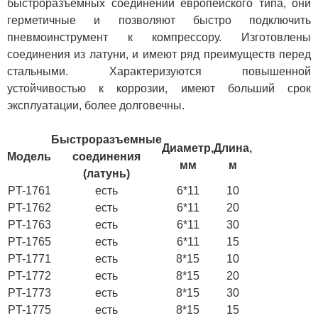
быстроразъемных соединений европейского типа, они
герметичные и позволяют быстро подключить
пневмоинструмент к компрессору. Изготовлены
соединения из латуни, и имеют ряд преимуществ перед
стальными. Характеризуются повышенной
устойчивостью к коррозии, имеют больший срок
эксплуатации, более долговечны.
Быстроразъемные
Диаметр,
Длина,
Модель
соединения
мм
м
(латунь)
PT-1761
есть
6*11
10
PT-1762
есть
6*11
20
PT-1763
есть
6*11
30
PT-1765
есть
6*11
15
PT-1771
есть
8*15
10
PT-1772
есть
8*15
20
PT-1773
есть
8*15
30
PT-1775
есть
8*15
15