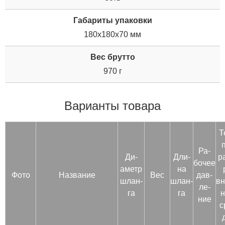
Габариты упаковки
180x180x70 мм
Вес брутто
970 г
Варианты товара
Т
Ра­
Ди­
Дли­
р
бочее
аметр
на
Фото
Название
Вес
дав­
шлан­
шлан­
вн
ле­
га
га
н
ние
с