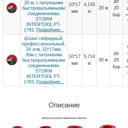
до
20 м, с латунными
10*17
4,150
20 м
20
быстроразъемными
мм
кг
соединениями,
бар
+
STORM
INTERTOOL PT-
1782.
Подробнее...
Шланг гибридный,
профессиональный,
20 атм, 10*17мм,
до
30м с латунными
10*17
5,714
30 м
20
быстроразъемными
мм
кг
соединениями,
бар
+
STORM
INTERTOOL PT-
1783.
Подробнее...
Описание