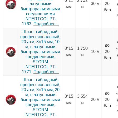
6*11
2,752
30 м
20
латунными
мм
кг
быстроразъемными
бар
+
соединениями
INTERTOOL PT-
1763.
Подробнее...
Шланг гибридный,
профессиональный,
20 атм, 8×15 мм, 10
до
м, с латунными
8*15
1,750
10 м
20
быстроразъемными
мм
кг
соединениями,
бар
+
STORM
INTERTOOL PT-
1771.
Подробнее...
Шланг гибридный,
профессиональный,
20 атм, 8×15 мм, 20
до
м, с латунными
8*15
3,554
20 м
20
быстроразъемными
мм
кг
соединениями,
бар
+
STORM
INTERTOOL PT-