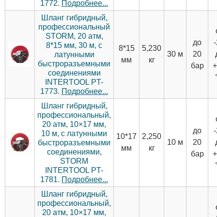
1772.
Подробнее...
Шланг гибридный,
профессиональный
STORM, 20 атм,
до
8*15 мм, 30 м, с
8*15
5,230
30 м
20
латунными
мм
кг
быстроразъемными
бар
+
соединениями
INTERTOOL PT-
1773.
Подробнее...
Шланг гибридный,
профессиональный,
20 атм, 10×17 мм,
до
10 м, с латунными
10*17
2,250
10 м
20
быстроразъемными
мм
кг
соединениями,
бар
+
STORM
INTERTOOL PT-
1781.
Подробнее...
Шланг гибридный,
профессиональный,
20 атм, 10×17 мм,