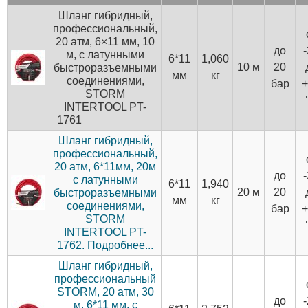
Шланг гибридный,
профессиональный,
20 атм, 6×11 мм, 10
до
м, с латунными
6*11
1,060
10 м
20
быстроразъемными
мм
кг
соединениями,
бар
+
STORM
INTERTOOL PT-
1761
Шланг гибридный,
профессиональный,
20 атм, 6*11мм, 20м
до
с латунными
6*11
1,940
20 м
20
быстроразъемными
мм
кг
соединениями,
бар
+
STORM
INTERTOOL PT-
1762.
Подробнее...
Шланг гибридный,
профессиональный
STORM, 20 атм, 30
до
м, 6*11 мм, с