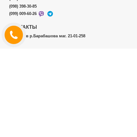
(098) 398-30-85
(099) 009-60-26
КОНТАКТЫ
г.Харьков р.Барабашова маг. 21-01-258
ЛИЧНЫЙ КАБИНЕТ
История заказов
Личный Кабинет
ДОПОЛНИТЕЛЬНО
Производители (бренды)
ИНФОРМАЦИЯ
Контакты
Доставка и оплата
Договор публичной оферты