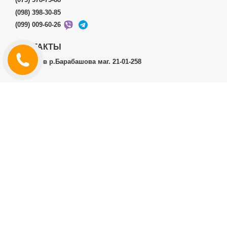
(098) 398-30-85
(099) 009-60-26
КОНТАКТЫ
г.Харьков р.Барабашова маг. 21-01-258
ЛИЧНЫЙ КАБИНЕТ
История заказов
Личный Кабинет
ДОПОЛНИТЕЛЬНО
Производители (бренды)
ИНФОРМАЦИЯ
Контакты
Доставка и оплата
Договор публичной оферты