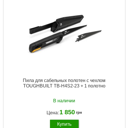
Количество в упаковке, шт:
30
Длина лезвия, мм:
62
Габариты упаковки:
140x55x25 мм
Вес брутто:
140 г
Подробнее...
Пила для сабельных полотен с чехлом
TOUGHBUILT TB-H4S2-23 + 1 полотно
В наличии
1 850
Цена:
грн
Купить