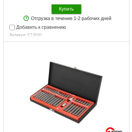
Купить
Отгрузка в течение 1-2 рабочих дней
Добавить к сравнению
Артикул:
ET-8040
Код товара:
23.04.87
Дли­на:
30, 75 мм
Количество единиц в наборе:
40 ед.
:
1/2", 3/8"
Материал изготовления:
Cr-V сталь
Tип:
TORX, HEX, Spline
Рвзмер:
М5-М12, Т20-Т55, H4-H12
Габариты упаковки:
320x160x30 мм
Вес брутто:
2,100 г
Подробнее...