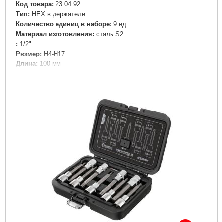
Код товара:
23.04.92
Tип:
HEX в держателе
Количество единиц в наборе:
9 ед.
Материал изготовления:
cталь S2
:
1/2"
Рвзмер:
H4-H17
Дли­на:
100 мм
Вес:
1,460 кг
Объем:
0,001892 куб.м
Подробнее...