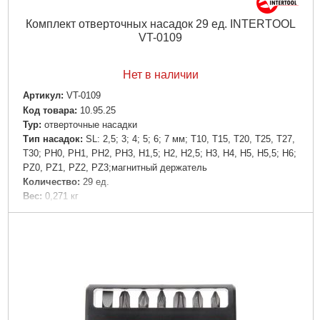
Комплект отверточных насадок 29 ед. INTERTOOL
VT-0109
Нет в наличии
Артикул:
VT-0109
Код товара:
10.95.25
Typ:
отверточные насадки
Тип насадок:
SL: 2,5; 3; 4; 5; 6; 7 мм; T10, T15, T20, T25, T27,
T30; PH0, PH1, PH2, PH3, H1,5; H2, H2,5; H3, H4, H5, H5,5; H6;
PZ0, PZ1, PZ2, PZ3;магнитный держатель
Количество:
29 ед.
Вес:
0,271 кг
Объем:
0,000741 куб.м
Подробнее...