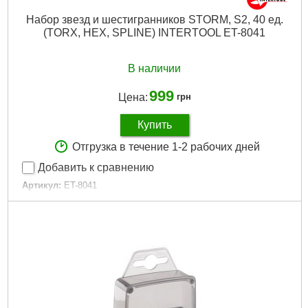
Набор звезд и шестигранников STORM, S2, 40 ед.
(TORX, HEX, SPLINE) INTERTOOL ET-8041
В наличии
999
Цена:
грн
Купить
Отгрузка в течение 1-2 рабочих дней
Добавить к сравнению
Артикул:
ET-8041
Код товара:
23.04.88
Дли­на:
30, 75 мм
Количество единиц в наборе:
40 ед.
:
1/2", 3/8"
Материал изготовления:
S2
Tип:
TORX, HEX, Spline
Рвзмер:
М5-М12, Т20-Т55, H4-H12
Габариты упаковки:
320x160x30 мм