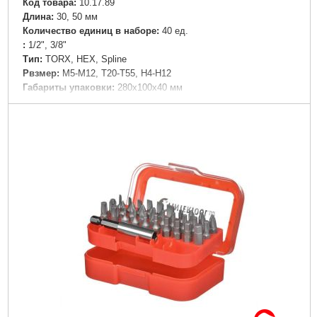
Код товара:
10.17.89
Дли­на:
30, 50 мм
Количество единиц в наборе:
40 ед.
:
1/2", 3/8"
Tип:
TORX, HEX, Spline
Рвзмер:
М5-М12, Т20-Т55, H4-H12
Габариты упаковки:
280x100x40 мм
Вес брутто:
1,900 г
Подробнее...