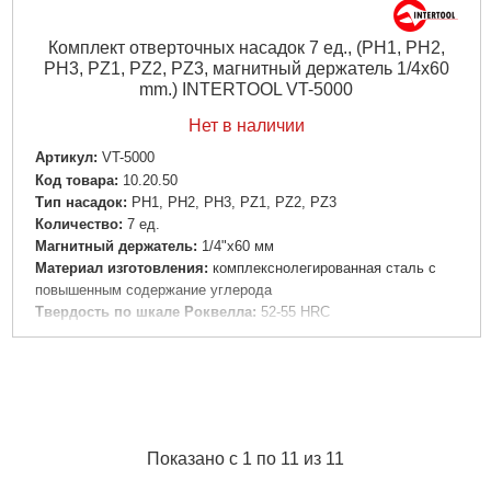
Комплект отверточных насадок 7 ед., (PH1, PH2,
PH3, PZ1, PZ2, PZ3, магнитный держатель 1/4x60
mm.) INTERTOOL VT-5000
Нет в наличии
Артикул:
VT-5000
Код товара:
10.20.50
Тип насадок:
PH1, PH2, PH3, PZ1, PZ2, PZ3
Количество:
7 ед.
Магнитный держатель:
1/4"x60 мм
Материал изготовления:
комплекснолегированная сталь с
повышенным содержание углерода
Твердость по шкале Роквелла:
52-55 HRC
Вес:
0,110 кг
Объем:
0,000514 куб.м
Подробнее...
Показано с 1 по 11 из 11