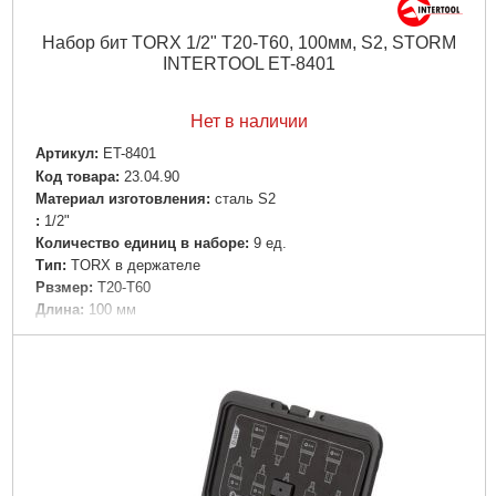
Набор бит TORX 1/2" T20-T60, 100мм, S2, STORM
INTERTOOL ET-8401
Нет в наличии
Артикул:
ET-8401
Код товара:
23.04.90
Материал изготовления:
сталь S2
:
1/2"
Количество единиц в наборе:
9 ед.
Tип:
TORX в держателе
Рвзмер:
T20-T60
Дли­на:
100 мм
Вес:
1,335 кг
Объем:
0,001951 куб.м
Подробнее...