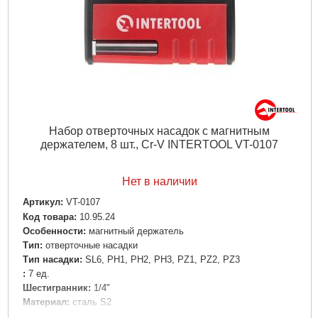
Набор отверточных насадок с магнитным
держателем, 8 шт., Cr-V INTERTOOL VT-0107
Нет в наличии
Артикул:
VT-0107
Код товара:
10.95.24
Особенности:
магнитный держатель
Tип:
отверточные насадки
Тип на­сад­ки:
SL6, PH1, PH2, PH3, PZ1, PZ2, PZ3
:
7 ед.
Шес­тиг­ран­ник:
1/4"
Материал:
сталь S2
Габариты упаковки:
200x95x25 мм