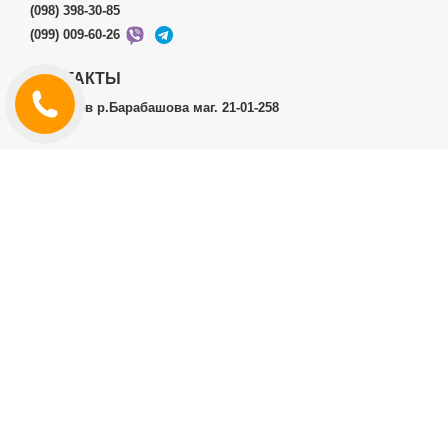
(098) 398-30-85
(099) 009-60-26
КОНТАКТЫ
г.Харьков р.Барабашова маг. 21-01-258
ЛИЧНЫЙ КАБИНЕТ
История заказов
Личный Кабинет
ДОПОЛНИТЕЛЬНО
Производители (бренды)
ИНФОРМАЦИЯ
Контакты
Доставка и оплата
Договор публичной оферты