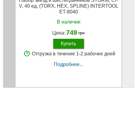
Набор звезд и шестигранников STORM, Cr-
Сменн
V, 40 ед. (TORX, HEX, SPLINE) INTERTOOL
шт.
ET-8040
В наличии
749
Цена:
грн
Купить
Отгрузка в течение 1-2 рабочих дней
Подробнее...