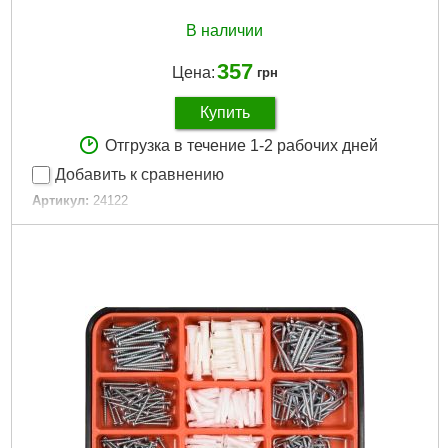
В наличии
357
Цена:
грн
Купить
Отгрузка в течение 1-2 рабочих дней
Добавить к сравнению
Артикул:
24122
Код товара:
21.07.27
EAN:
5906083042744
Количество:
580 шт.
Материал:
оцинкованная сталь
Габариты упаковки:
200x130x30 мм
Вес брутто:
670 г
Подробнее...