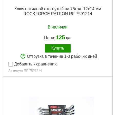
Ключ накидной отогнутый на 75грд. 12х14 мм
ROCKFORCE PATRON RF-7591214
В наличии
125
Цена:
грн
Купить
Отгрузка в течение 1-3 рабочих дней
Добавить к сравнению
Артикул:
RF-7591214
Код товара:
25.73.48
Рабочий размер:
12х14мм
Трещоточный механизм:
Нет
Угол смещения:
75°
Форма ключа:
Прямой
Подробнее...