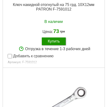
Ключ накидной отогнутый на 75 грд. 10X12мм
PATRON F-7591012
В наличии
73
Цена:
грн
Купить
Отгрузка в течение 1-3 рабочих дней
Добавить к сравнению
Артикул:
F-7591012
Код товара:
24.43.33
Рабочий размер:
10х12мм
Трещоточный механизм:
Нет
Угол смещения:
75°
Форма ключа:
Прямой
Подробнее...