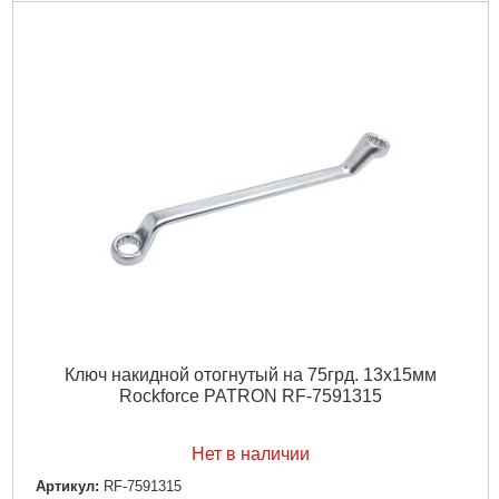
Шарнирный механизм:
Да
Габариты упаковки:
180x240x35 мм
Вес брутто:
1,700 г
Подробнее...
Ключ накидной отогнутый на 75грд. 13х15мм
Rockforce PATRON RF-7591315
Нет в наличии
Артикул:
RF-7591315