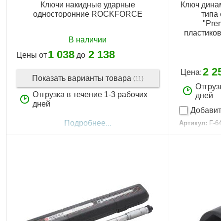
Ключи накидные ударные
Ключ дина
односторонние ROCKFORCE
типа
"Pre
пластико
В наличии
1 038
2 138
Цены от
до
2 2
Цена:
Показать варианты товара
(11)
Отгруз
Отгрузка в течение 1-3 рабочих
дней
дней
Добавит
Подробнее...
Артикул:
F-6
Код товара:
Момент затя
Присоединит
Габариты уп
Вес брутто:
1