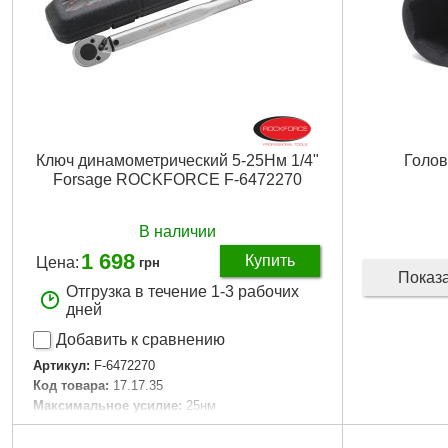
Ключ динамометрический 5-25Нм 1/4"
Голо
Forsage ROCKFORCE F-6472270
В наличии
1 698
Купить
Цена:
грн
Показ
Отгрузка в течение 1-3 рабочих
дней
Добавить к сравнению
Артикул:
F-6472270
Код товара:
17.17.35
Максимальное усилие:
25нм
Минимальное усилие:
5нм
Особенность:
Щелчкового типа