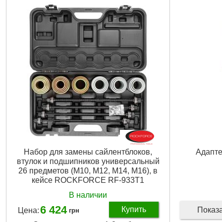
Набор для замены сайлентблоков,
Адапт
втулок и подшипников универсальный
26 предметов (М10, М12, М14, М16), в
кейсе ROCKFORCE RF-933T1
В наличии
6 424
Купить
Показ
Цена:
грн