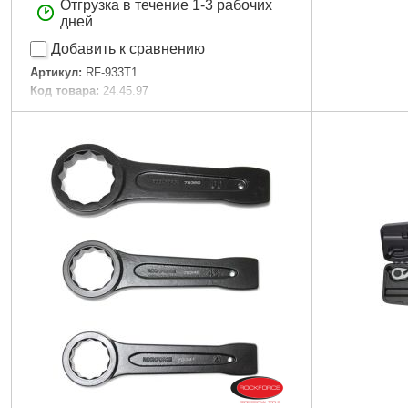
Отгрузка в течение 1-3 рабочих
дней
Добавить к сравнению
Артикул:
RF-933T1
Код товара:
24.45.97
Упаковка:
Кейс
Габариты упаковки:
550x320x150 мм
Вес брутто:
19,300 г
Подробнее...