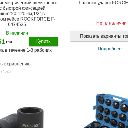
мометрический щелчкового
Головки ударні FOR
 с быстрой фиксацией
mium"20-120Нм,1/2",в
вом кейсе ROCKFORCE F-
Нет в наличии
6474525
В наличии
Показать варианты т
51
Купить
грн
Подробнее...
ка в течение 1-3 рабочих
ь к сравнению
474525
24.48.54
жки:
20-120 Нм
ельный квадрат:
1/2"
аковки:
487x150x57 мм
,765 г
Подробнее...