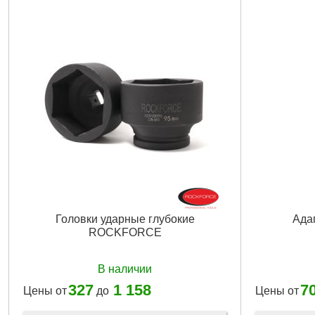
Посадочный квадрат:
1/4"
Габариты упаковки:
300x50x50 мм
Вес брутто:
1,500 г
Подробнее...
Головки ударные глубокие
Ада
ROCKFORCE
В наличии
327
1 158
7
Цены от
до
Цены от