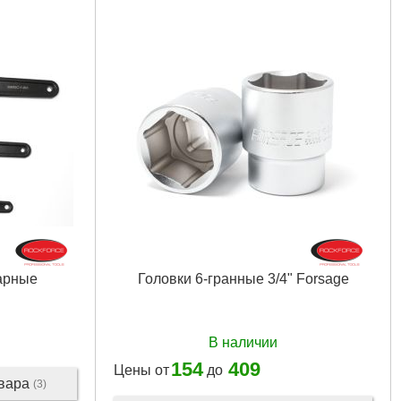
арные
Головки 6-гранные 3/4" Forsage
В наличии
154
409
Цены от
до
овара
(3)