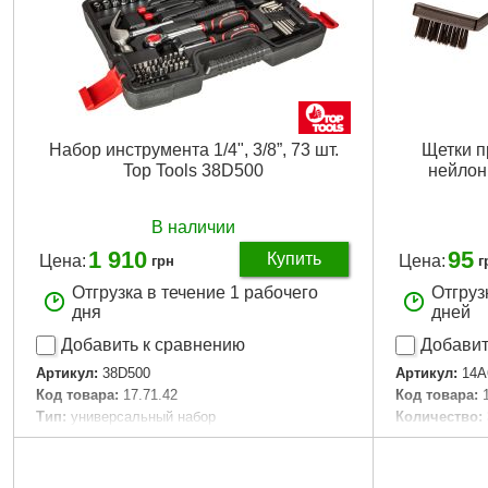
Набор инструмента 1/4", 3/8”, 73 шт.
Щетки п
Top Tools 38D500
нейлон,
В наличии
1 910
95
Купить
Цена:
Цена:
грн
г
Отгрузка в течение 1 рабочего
Отгруз
дня
дней
Добавить к сравнению
Добавит
Артикул:
38D500
Артикул:
14A
Код товара:
17.71.42
Код товара:
Тип:
универсальный набор
Количество:
Материал:
углеродистая сталь, пластик
Габариты уп
Квадрат, "(дюйм):
1/4", 3/8"
Вес брутто:
7
Количество в наборе, шт:
73