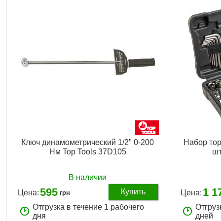
Габариты упаковки:
340x260x85 мм
Вес брутто:
3,138 г
Подробнее...
Ключ динамометрический 1/2" 0-200
Набор тор
Нм Top Tools 37D105
шт
В наличии
595
1 1
Купить
Цена:
Цена:
грн
Отгрузка в течение 1 рабочего
Отгруз
дня
дней