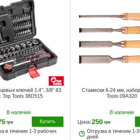
Подробнее...
Держатель:
прорезиненный
Материал, из которого изготов
продукт:
stal węglowa
Габариты упаковки:
220x70x20
Вес брутто:
240 г
Подробнее...
цевых ключей 1.4", 3/8" 63
Стамески 6-24 мм, набор 
. Top Tools 38D515
Tools 09A320
В наличии
В наличии
75
250
Купить
Цена:
грн
грн
ка в течение 1-3 рабочих
Отгрузка в течение 1-
дней