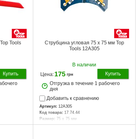
Top Tools
Струбцина угловая 75 x 75 мм Top
Tools 12A305
В наличии
175
Купить
Купить
Цена:
грн
рабочего
Отгрузка в течение 1 рабочего
дня
Добавить к сравнению
Артикул:
12A305
Код товара:
17.74.44
Размер:
75 х 75 мм
умента:
для
Габариты упаковки:
210x100x25 мм
Вес брутто:
140 г