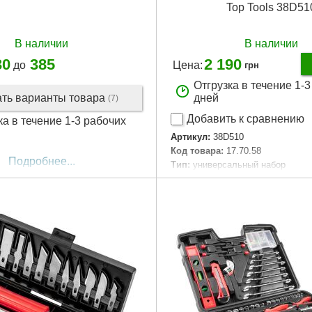
Top Tools 38D51
В наличии
В наличии
30
385
2 190
до
Цена:
грн
Отгрузка в течение 1-
ать варианты товара
дней
(7)
Добавить к сравнению
ка в течение 1-3 рабочих
Артикул:
38D510
Код товара:
17.70.58
Подробнее...
Тип:
универсальный набор
Материал:
углеродистая сталь, 
Квадрат, "(дюйм):
1/4", 1/2"
Количество в наборе, шт:
81
Габариты упаковки:
320x220x7
Вес брутто:
2,956 г
Подробнее...