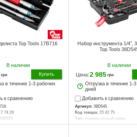
елиста Top Tools 17B716
Набор инструмента 1/4”, 3/
Top Tools 38D54
В наличии
В наличии
2 985
Купить
Цена:
грн
грн
ка в течение 1-3 рабочих
Отгрузка в течение 1-
дней
ь к сравнению
Добавить к сравнению
716
Артикул:
38D545
17.74.29
Код товара:
23.42.75
140333
Тип:
универсальный набор
люминий
Материал:
углеродистая сталь, 
аковки:
155x130x20 мм
Квадрат, "(дюйм):
1/4", 3/8"
30 г
Количество в наборе, шт:
194