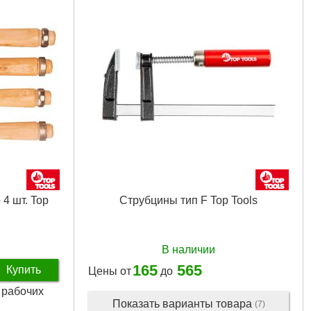
Подробнее...
лен
 мм
4 шт. Top
Струбцины тип F Top Tools
В наличии
165
565
Купить
Цены от
до
3 рабочих
Показать варианты товара
(7)