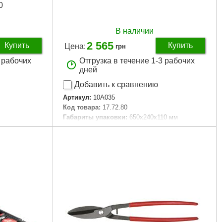
0
В наличии
2 565
Купить
Купить
Цена:
грн
3 рабочих
Отгрузка в течение 1-3 рабочих
дней
Добавить к сравнению
Артикул:
10A035
Код товара:
17.72.80
Габариты упаковки:
650x240x110 мм
пластик
Вес брутто:
3,900 г
Подробнее...
5 мм