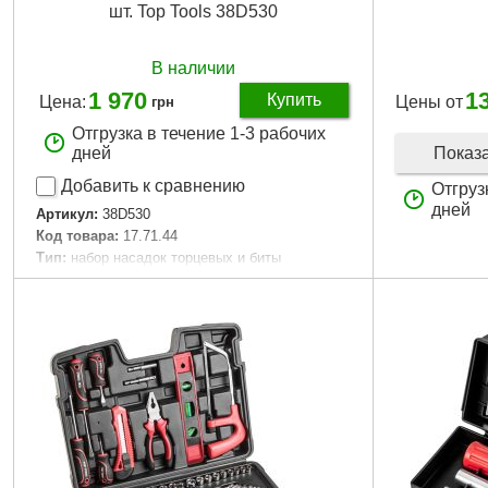
шт. Top Tools 38D530
В наличии
1 970
1
Купить
Цена:
Цены от
грн
Отгрузка в течение 1-3 рабочих
Показ
дней
Добавить к сравнению
Отгруз
дней
Артикул:
38D530
Код товара:
17.71.44
Тип:
набор насадок торцевых и биты
Материал:
углеродистая сталь
Квадрат, "(дюйм):
1/4", 1/2"
Количество в наборе, шт:
53
Габариты упаковки:
320x220x80 мм
Вес брутто:
3,205 г
Подробнее...