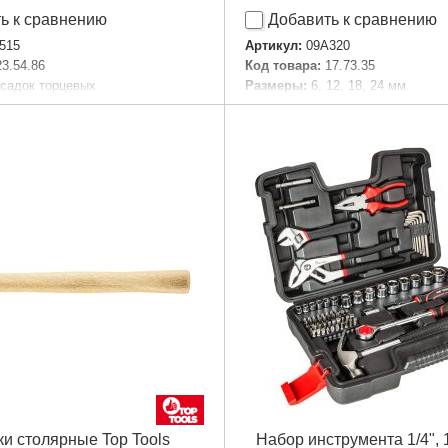
ь к сравнению
Добавить к сравнению
515
Артикул:
09A320
23.54.86
Код товара:
17.73.35
асадок торцевых
Размеры:
6, 12, 18, 24 мм
леродистая сталь
Количество:
4 ед.
юйм):
1/4", 3/8"
Габариты упаковки:
330x140x2
 наборе, шт:
63
Вес брутто:
340 г
аковки:
210x150x50 мм
Подробнее...
,390 г
Подробнее...
и столярные Top Tools
Набор инструмента 1/4", 1