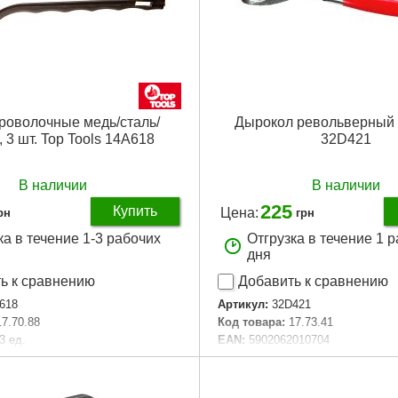
роволочные медь/сталь/
Дырокол револьверный 
 3 шт. Top Tools 14A618
32D421
В наличии
В наличии
225
Купить
Цена:
рн
грн
ка в течение 1-3 рабочих
Отгрузка в течение 1 
дня
ь к сравнению
Добавить к сравнению
618
Артикул:
32D421
17.70.88
Код товара:
17.73.41
3 ед.
EAN:
5902062010704
аковки:
255x105x10 мм
Тип шарнирно-губцевого инстр
0 г
вырезки отверстий
Длина клещей:
225 mm