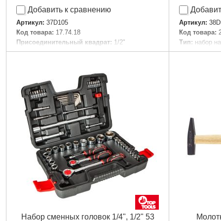
Добавить к сравнению
Добавит
Артикул:
37D105
Артикул:
38D
Код товара:
17.74.18
Код товара:
Присоединительный квадрат:
1/2"
Тип:
набор н
Момент затяжки:
0-200 Нм
Материал:
уг
Габариты упаковки:
480x130x70 мм
Квадрат, "(д
Вес брутто:
625 г
Количество в
Габариты уп
Подробнее...
Вес брутто:
1
Набор сменных головок 1/4", 1/2" 53
Молотк