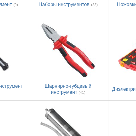
умент
Наборы инструментов
Ножовки
(9)
(23)
нструмент
Шарнирно-губцевый
Диэлектри
инструмент
(41)