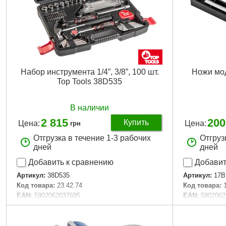
Набор инструмента 1/4”, 3/8”, 100 шт.
Ножи мод
Top Tools 38D535
В наличии
2 815
200
Купить
Цена:
Цена:
грн
Отгрузка в течение 1-3 рабочих
Отгруз
дней
дней
Добавить к сравнению
Добавит
Артикул:
38D535
Артикул:
17B
Код товара:
23.42.74
Код товара:
EAN:
5902062037695
EAN:
5902062
Тип:
универсальный набор
Держатель:
а
Материал:
углеродистая сталь, пластик
Габариты уп
Размер приводного квадрата:
1/4", 3/8"
Вес брутто:
1