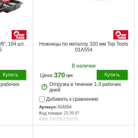
8”, 194 шт.
Ножницы по металлу, 320 мм Top Tools
5
01A554
В наличии
370
Купить
Купить
Цена:
грн
3 рабочих
Отгрузка в течение 1-3 рабочих
дней
Добавить к сравнению
Артикул:
01A554
Код товара:
23.39.97
EAN:
5902062180278
пластик
Максимальная толщина резки:
1.2 mm
Держатель:
прорезиненный
Диаметр резки:
1.2 mm