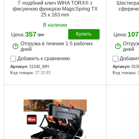
Г-подібний ключ WIHA TORX® з
Шестигра
фіксуючою функцією MagicSpring TX
сферичес
25 x 163 mm
В наличии
357
107
Купить
Цена:
Цена:
грн
Отгрузка в течение 1-5 рабочих
Отгруз
дней
дней
Добавить к сравнению
Добавит
Артикул:
31240_WH
Артикул:
013
Код товара:
27.32.83
Код товара:
Подробнее...