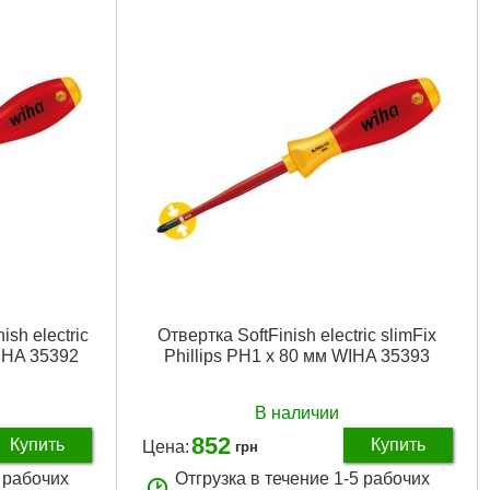
sh electric
Отвертка SoftFinish electric slimFix
WIHA 35392
Phillips PH1 x 80 мм WIHA 35393
В наличии
852
Купить
Купить
Цена:
грн
5 рабочих
Отгрузка в течение 1-5 рабочих