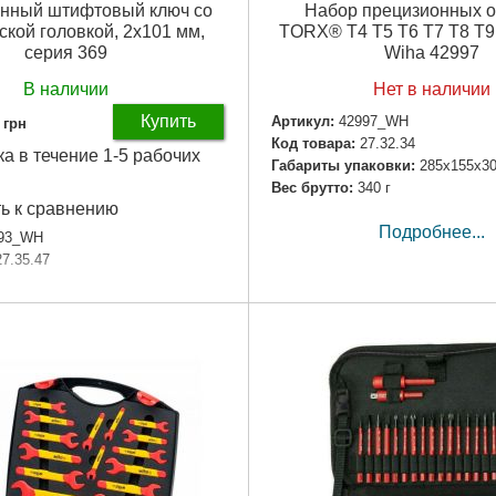
нный штифтовый ключ со
Набор прецизионных о
кой головкой, 2x101 мм,
TORX® T4 T5 T6 T7 T8 T9 
серия 369
Wiha 42997
В наличии
Нет в наличии
Купить
Артикул:
42997_WH
грн
Код товара:
27.32.34
ка в течение 1-5 рабочих
Габариты упаковки:
285x155x3
Вес брутто:
340 г
ь к сравнению
Подробнее...
93_WH
27.35.47
Подробнее...