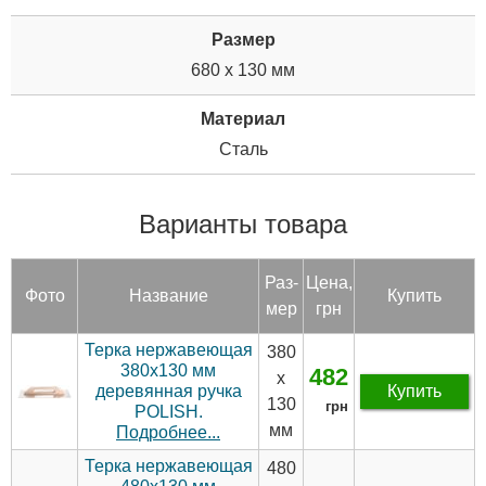
Размер
680 х 130 мм
Материал
Сталь
Варианты товара
Раз­
Цена,
Фото
Название
Купить
мер
грн
Терка нержавеющая
380
380х130 мм
482
х
деревянная ручка
Купить
130
грн
POLISH.
мм
Подробнее...
Терка нержавеющая
480