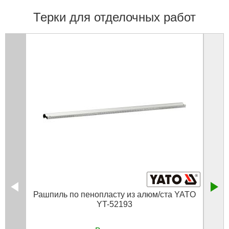
Терки для отделочных работ
Рашпиль по пенопласту из алюм/ста YATO
Глад
YT-52193