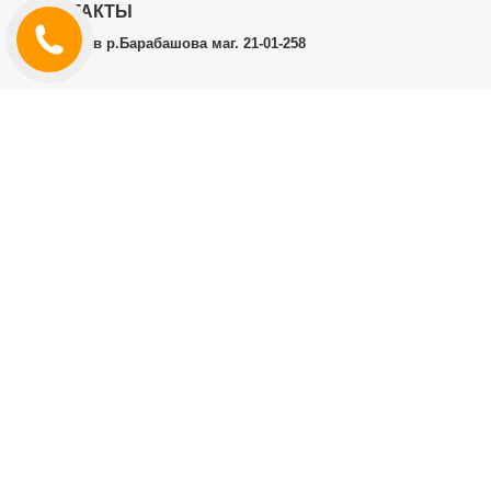
КОНТАКТЫ
г.Харьков р.Барабашова маг. 21-01-258
ЛИЧНЫЙ КАБИНЕТ
История заказов
Личный Кабинет
ДОПОЛНИТЕЛЬНО
Производители (бренды)
ИНФОРМАЦИЯ
Контакты
Доставка и оплата
Договор публичной оферты
RT.CO.UA