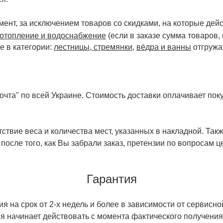
ент, за исключением товаров со скидками, на которые дейст
отопление и водоснабжение
(если в заказе сумма товаров,
е в категории:
лестницы, стремянки
,
вёдра и ванны
отгружа
чта" по всей Украине. Стоимость доставки оплачивает поку
ствие веса и количества мест, указанных в накладной. Так
 после того, как Вы забрали заказ, претензии по вопросам ц
Гарантия
 на срок от 2-х недель и более в зависимости от сервисно
тия начинает действовать с момента фактического получен