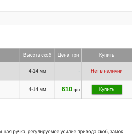
Вы­сота скоб
Цена, грн
Купить
-
4-14 мм
Нет в наличии
610
4-14 мм
Купить
грн
анная ручка, регулируемое усилие привода скоб, замок