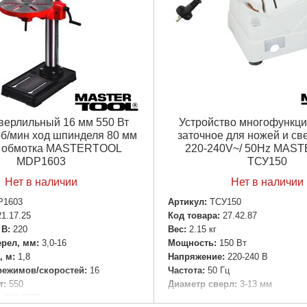
верлильный 16 мм 550 Вт
Устройство многофункц
об/мин ход шпинделя 80 мм
заточное для ножей и св
 обмотка MASTERTOOL
220-240V~/ 50Hz MAS
MDP1603
ТСУ150
Нет в наличии
Нет в наличии
P1603
Артикул:
ТСУ150
21.17.25
Код товара:
27.42.87
 В:
220
Вес:
2.15 кг
ерел, мм:
3,0-16
Мощность:
150 Вт
, м:
1,8
Напряжение:
220-240 В
режимов/скоростей:
16
Частота:
50 Гц
т:
550
Диаметр сверл:
3-13 мм
:
180-2770