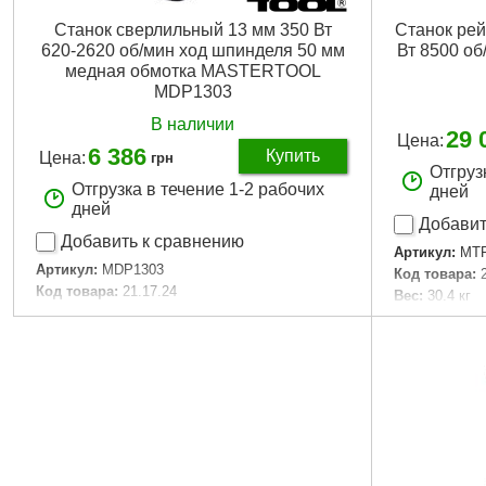
Станок сверлильный 13 мм 350 Вт
Станок ре
620-2620 об/мин ход шпинделя 50 мм
Вт 8500 о
медная обмотка MASTERTOOL
MDP1303
В наличии
29 
Цена:
6 386
Купить
Цена:
грн
Отгруз
Отгрузка в течение 1-2 рабочих
дней
дней
Добавит
Добавить к сравнению
Артикул:
MTP
Артикул:
MDP1303
Код товара:
Код товара:
21.17.24
Вес:
30.4 кг
Тип патрона:
B16
Ширина стро
RPM:
620-2620 об/мин
RPM:
8 500
Мощность:
350 Вт
Мощность, В
Напряжение:
230 В
Частота:
50 Гц
Длина шнура:
1,8 м
Диапазон сверел:
1,5-13 мм
Количество скоростей:
5