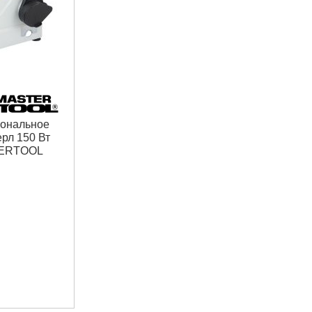
Количество скоростей:
16
Ход шпинделя:
85 мм
Подробнее...
иональное
ерл 150 Вт
TERTOOL