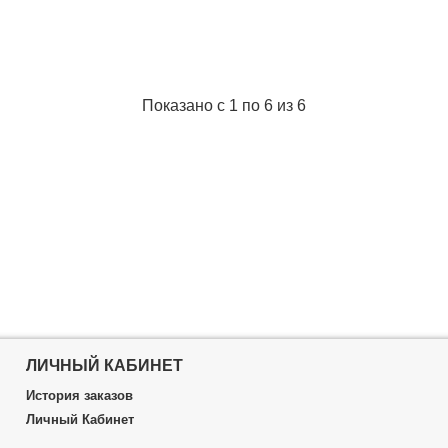
Подробнее...
аковки:
790x450x270 мм
8,000 г
Подробнее...
Показано с 1 по 6 из 6
ЛИЧНЫЙ КАБИНЕТ
История заказов
Личный Кабинет