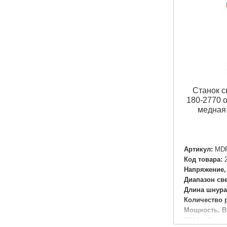
Ход шпинделя:
50 мм
Габариты упаковки:
440x340x230 мм
Вес брутто:
16,000 г
Подробнее...
Станок с
180-2770 
медная
Артикул:
MD
Код товара:
Напряжение,
Диапазон св
Длина шнура
Количество 
Мощность, В
RPM, об/мин