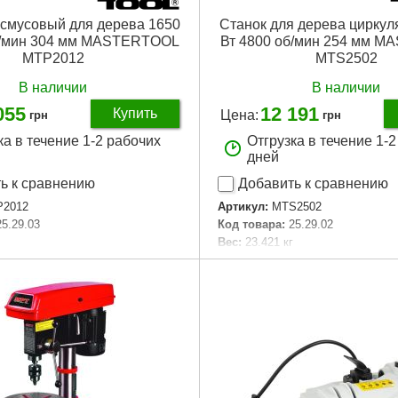
йсмусовый для дерева 1650
Станок для дерева цирку
б/мин 304 мм MASTERTOOL
Вт 4800 об/мин 254 мм 
MTP2012
MTS2502
В наличии
В наличии
055
12 191
Купить
Цена:
грн
грн
ка в течение 1-2 рабочих
Отгрузка в течение 1-
дней
ь к сравнению
Добавить к сравнению
2012
Артикул:
MTS2502
25.29.03
Код товара:
25.29.02
Вес:
23.421 кг
гания, мм:
304
RPM:
4 800
Диаметр диска:
254
т:
1 650
Мощность, Вт:
1 600
Подробнее...
Подробнее...