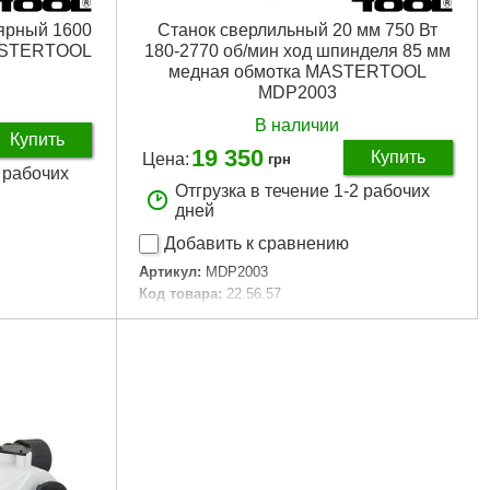
лярный 1600
Станок сверлильный 20 мм 750 Вт
MASTERTOOL
180-2770 об/мин ход шпинделя 85 мм
медная обмотка MASTERTOOL
MDP2003
В наличии
Купить
19 350
Купить
Цена:
грн
2 рабочих
Отгрузка в течение 1-2 рабочих
дней
Добавить к сравнению
Артикул:
MDP2003
Код товара:
22.56.57
Вес:
53 кг
Тип патрона:
M12
RPM:
180-2770 об/мин
Мощность:
750 Вт
Напряжение:
230 В
Частота:
50 Гц
Длина шнура:
1,8 м
Диапазон сверел:
5-20 мм