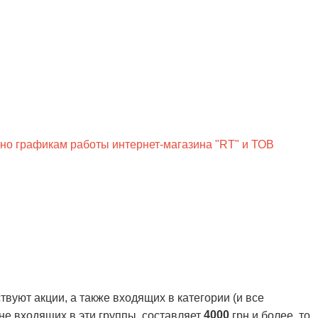
сно графикам работы интернет-магазина "RT" и ТОВ
вуют акции, а также входящих в категории (и все
4000
 не входящих в эти группы, составляет
грн и более, то