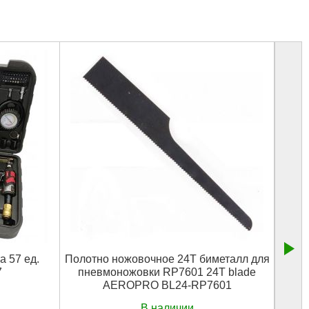
 57 ед.
Полотно ножовочное 24Т биметалл для
7
пневмоножовки RP7601 24T blade
ав
AEROPRO BL24-RP7601
В наличии