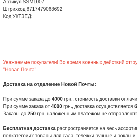
Артикул:SSM1007
Штрихкод:8717479068692
Код УКТЗЕД:
Уважаемые покупатели! Во время военных действий отгруз
"Новая Почта"!
Доставка на отделение Новой Почты
:
При сумме заказа до
4000
грн., стоимость доставки опла
При сумме заказа от
4000
грн., доставка осуществляется
б
Заказы до
250
грн. наложенным платежом не отправляютс
Бесплатная доставка
распространяется на весь ассортим
подкатегоии):
товары для сада
,
тележки ручные и роклы
и