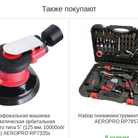
Также покупают
ифовальная машинка
Набор пневмоинструмента
атическая орбитальная
AEROPRO RP785
о типа 5" (125 мм, 10000об/
н) AEROPRO RP7335s
В наличии