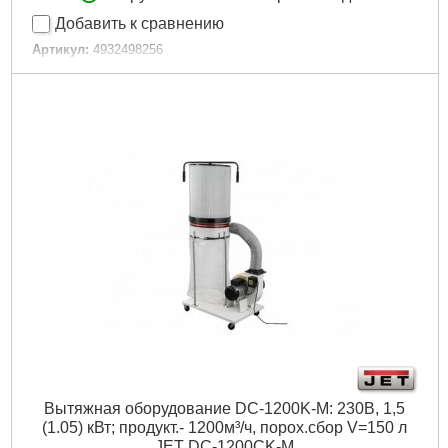
Добавить к сравнению
Артикул:
4932498256
Код товара:
29.61.19
Габариты упаковки:
440x340x250 мм
Вес брутто:
4,700 г
Подробнее...
Вытяжная оборудование DC-1200K-M: 230В, 1,5
(1.05) кВт; продукт.- 1200м³/ч, порох.сбор V=150 л
JET DC-1200CK-M