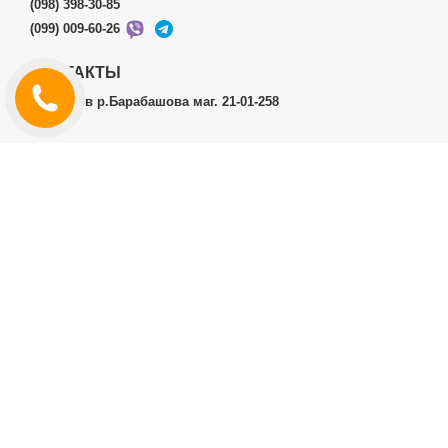
(098) 398-30-85
(099) 009-60-26
КОНТАКТЫ
г.Харьков р.Барабашова маг. 21-01-258
ЛИЧНЫЙ КАБИНЕТ
История заказов
Личный Кабинет
ДОПОЛНИТЕЛЬНО
Производители (бренды)
ИНФОРМАЦИЯ
Контакты
Доставка и оплата
Договор публичной оферты