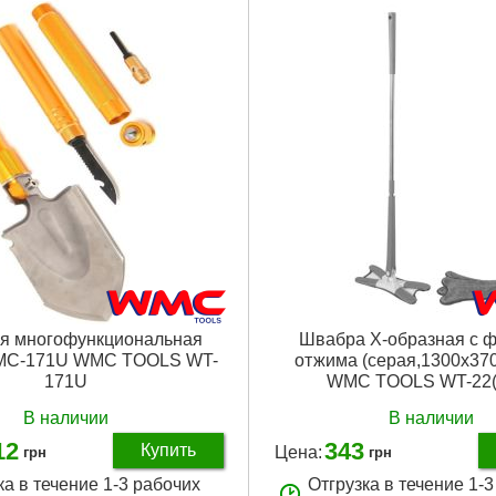
я многофункциональная
Швабра Х-образная с 
MC-171U WMC TOOLS WT-
отжима (серая,1300х37
171U
WMC TOOLS WT-22(
В наличии
В наличии
12
343
Купить
Цена:
грн
грн
ка в течение 1-3 рабочих
Отгрузка в течение 1-