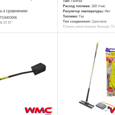
Тип:
Плитки
Расход топлива:
160 г/час
ь к сравнению
Регулятор температуры:
Нет
Топливо:
Газ
TG9403006
Тип соединения:
Цанговое
26.37.57
Страна регистрации бренда:
По
Размеры::
343×284×113 мм
Подробнее...
Мощность::
1.95 кВт
Вес::
1,9 кг
Габариты упаковки:
300x200x5
Вес брутто:
2,500 г
Подробнее...