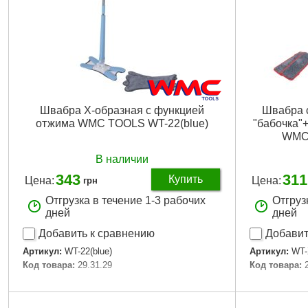
Швабра Х-образная с функцией
Швабра 
отжима WMC TOOLS WT-22(blue)
"бабочка"
WMC 
В наличии
343
311
Купить
Цена:
Цена:
грн
Отгрузка в течение 1-3 рабочих
Отгруз
дней
дней
Добавить к сравнению
Добавит
Артикул:
WT-22(blue)
Артикул:
WT-
Код товара:
29.31.29
Код товара:
Подробнее...