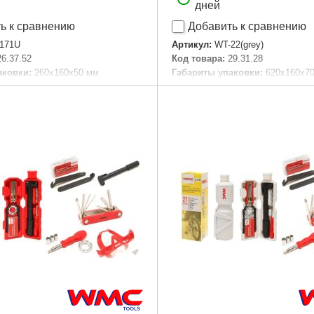
дней
ь к сравнению
Добавить к сравнению
171U
Артикул:
WT-22(grey)
26.37.52
Код товара:
29.31.28
аковки:
260x160x50 мм
Габариты упаковки:
620x160x7
,190 г
Вес брутто:
660 г
Подробнее...
Подробнее...