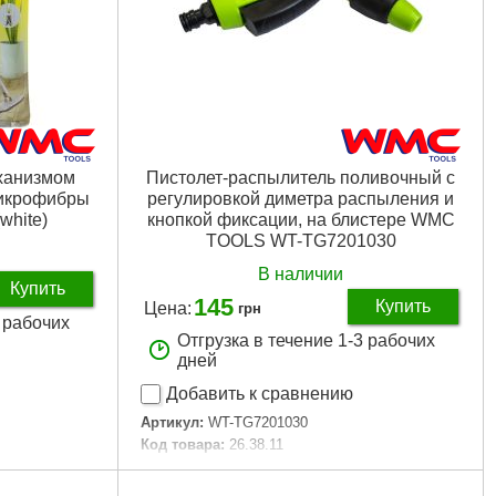
ханизмом
Пистолет-распылитель поливочный с
микрофибры
регулировкой диметра распыления и
hite)
кнопкой фиксации, на блистере WMC
TOOLS WT-TG7201030
В наличии
Купить
145
Купить
Цена:
грн
3 рабочих
Отгрузка в течение 1-3 рабочих
дней
Добавить к сравнению
Артикул:
WT-TG7201030
Код товара:
26.38.11
Подробнее...