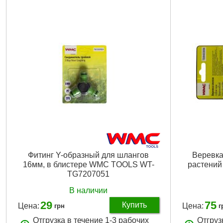
Фитинг Y-образный для шлангов
Веревка
16мм, в блистере WMC TOOLS WT-
растений
TG7207051
В наличии
29
75
Купить
Цена:
Цена:
грн
г
Отгрузка в течение 1-3 рабочих
Отгруз