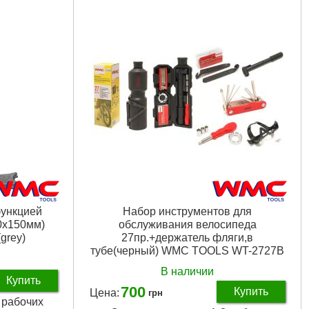
функцией
Набор инструментов для
0х150мм)
обслуживания велосипеда
grey)
27пр.+держатель фляги,в
тубе(черный) WMC TOOLS WT-2727B
В наличии
Купить
700
Купить
Цена:
грн
3 рабочих