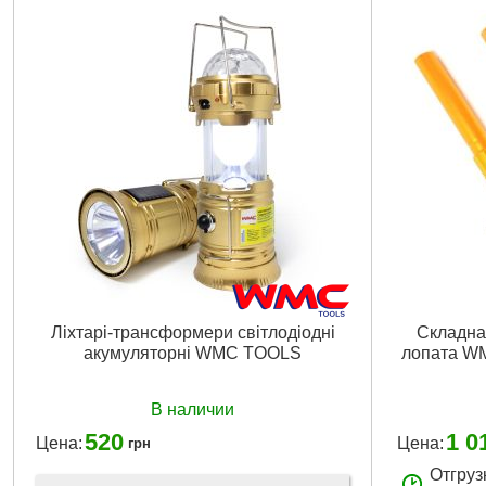
Ліхтарі-трансформери світлодіодні
Складна
акумуляторні WMC TOOLS
лопата W
В наличии
520
1 0
Цена:
Цена:
грн
Отгруз