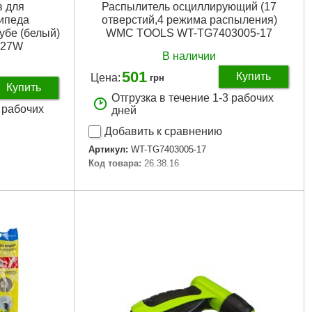
в для
Распылитель осциллирующий (17
ипеда
отверстий,4 режима распыления)
убе (белый)
WMC TOOLS WT-TG7403005-17
727W
В наличии
501
Купить
Цена:
грн
Купить
Отгрузка в течение 1-3 рабочих
3 рабочих
дней
Добавить к сравнению
Артикул:
WT-TG7403005-17
Код товара:
26.38.16
Подробнее...