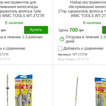
р инструментов для
Набор инструменто
уживания велосипеда
обслуживания велос
держатель фляги,в тубе
27пр.+держатель фляги,в т
й) WMC TOOLS WT-2727R
WMC TOOLS WT-2
В наличии
В наличии
700
Купить
Цена:
грн
грн
ка в течение 1-3 рабочих
Отгрузка в течение 1-
дней
ь к сравнению
Добавить к сравнению
2727R
Артикул:
WT-2727W
25.67.51
Код товара:
25.67.50
Подробнее...
Подробнее...