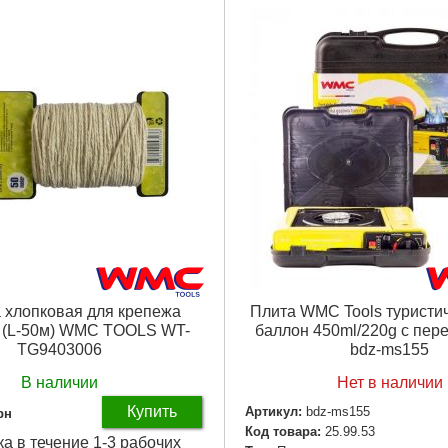
 хлопковая для крепежа
Плита WMC Tools туристич
 (L-50м) WMC TOOLS WT-
баллон 450ml/220g с пер
TG9403006
bdz-ms155
В наличии
Нет в наличии
Купить
Артикул:
bdz-ms155
рн
Код товара:
25.99.53
ка в течение 1-3 рабочих