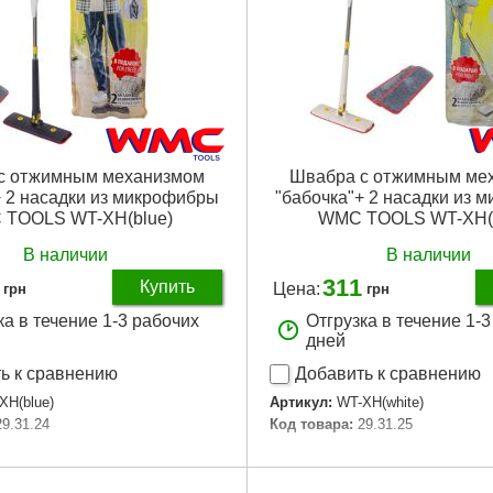
с отжимным механизмом
Швабра с отжимным ме
+ 2 насадки из микрофибры
"бабочка"+ 2 насадки из 
TOOLS WT-XH(blue)
WMC TOOLS WT-XH(w
В наличии
В наличии
311
Купить
Цена:
грн
грн
ка в течение 1-3 рабочих
Отгрузка в течение 1-
дней
ь к сравнению
Добавить к сравнению
XH(blue)
Артикул:
WT-XH(white)
29.31.24
Код товара:
29.31.25
Подробнее...
Подробнее...