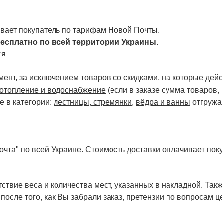
чивает покупатель по тарифам Новой Почты.
есплатно по всей территории Украины.
я.
ент, за исключением товаров со скидками, на которые дейст
отопление и водоснабжение
(если в заказе сумма товаров,
е в категории:
лестницы, стремянки
,
вёдра и ванны
отгружа
чта" по всей Украине. Стоимость доставки оплачивает поку
ствие веса и количества мест, указанных в накладной. Так
 после того, как Вы забрали заказ, претензии по вопросам ц