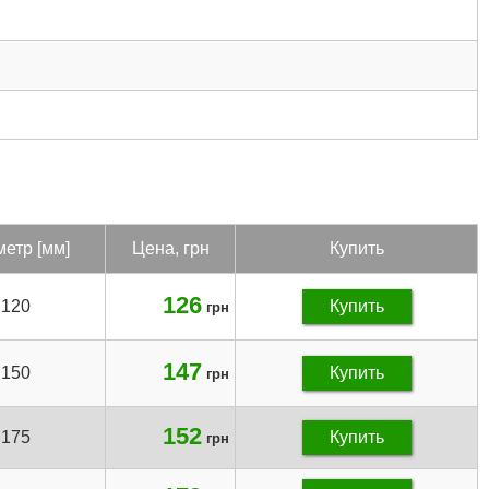
метр [мм]
Цена, грн
Купить
126
120
Купить
грн
147
150
Купить
грн
152
175
Купить
грн