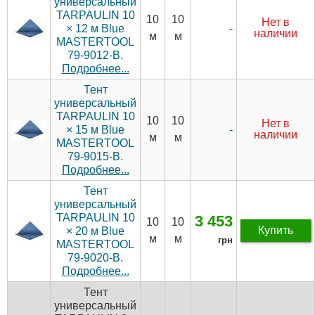
универсальный
TARPAULIN 10
10
10
Нет в
-
× 12 м Blue
наличии
м
м
MASTERTOOL
79-9012-В.
Подробнее...
Тент
универсальный
TARPAULIN 10
10
10
Нет в
-
× 15 м Blue
наличии
м
м
MASTERTOOL
79-9015-В.
Подробнее...
Тент
универсальный
TARPAULIN 10
3 453
10
10
Купить
× 20 м Blue
м
м
грн
MASTERTOOL
79-9020-В.
Подробнее...
Тент
универсальный