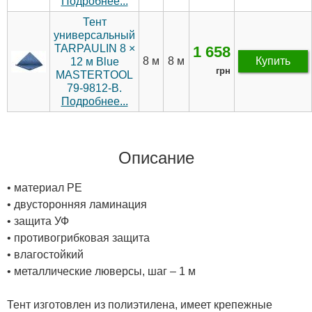
Подробнее...
Тент
универсальный
TARPAULIN 8 ×
1 658
8 м
8 м
Купить
12 м Blue
грн
MASTERTOOL
79-9812-В.
Подробнее...
Описание
• материал PE
• двусторонняя ламинация
• защита УФ
• противогрибковая защита
• влагостойкий
• металлические люверсы, шаг – 1 м
Тент изготовлен из полиэтилена, имеет крепежные