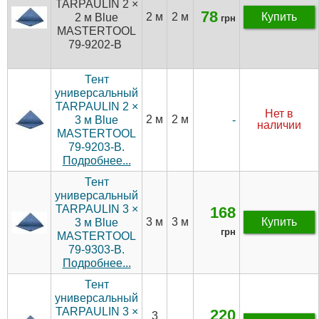
TARPAULIN 2 ×
78
2 м
2 м
Купить
2 м Blue
грн
MASTERTOOL
79-9202-В
Тент
универсальный
TARPAULIN 2 ×
Нет в
2 м
2 м
-
3 м Blue
наличии
MASTERTOOL
79-9203-В.
Подробнее...
Тент
универсальный
TARPAULIN 3 ×
168
3 м
3 м
Купить
3 м Blue
грн
MASTERTOOL
79-9303-В.
Подробнее...
Тент
универсальный
TARPAULIN 3 ×
220
3