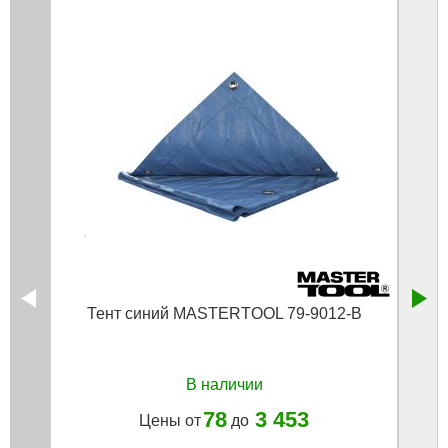
Тент синий MASTERTOOL 79-9012-В
Нож 
В наличии
78
3 453
Цены от
до