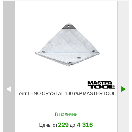
Тент LENO CRYSTAL 130 г/м² MASTERTOOL
Тен
В наличии
229
4 316
Цены от
до