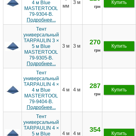
3 м
Купить
4 м Blue
мм
грн
MASTERTOOL
79-9304-В.
Подробнее...
Тент
универсальный
TARPAULIN 3 ×
270
3 м
3 м
Купить
5 м Blue
грн
MASTERTOOL
79-9305-В.
Подробнее...
Тент
универсальный
TARPAULIN 4 ×
287
4 м
4 м
Купить
4 м Blue
грн
MASTERTOOL
79-9404-В.
Подробнее...
Тент
универсальный
TARPAULIN 4 ×
354
4 м
4 м
Купить
5 м Blue