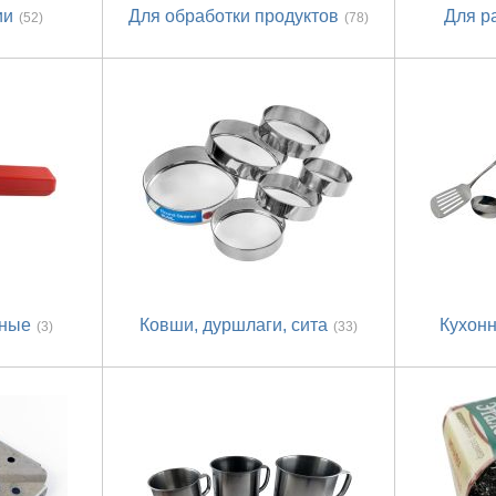
ии
Для обработки продуктов
Для р
(52)
(78)
нные
Ковши, дуршлаги, сита
Кухон
(3)
(33)