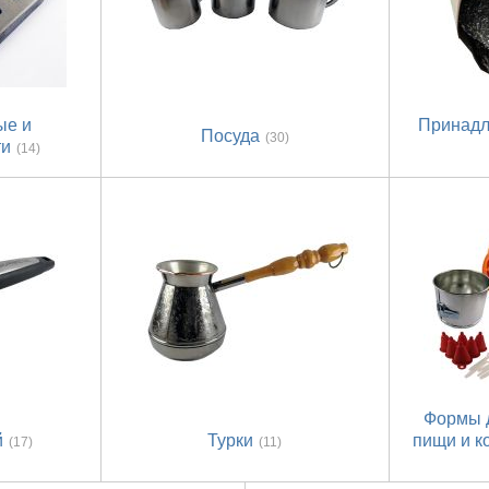
ые и
Принадл
Посуда
(30)
ти
(14)
Формы 
й
Турки
пищи и к
(17)
(11)