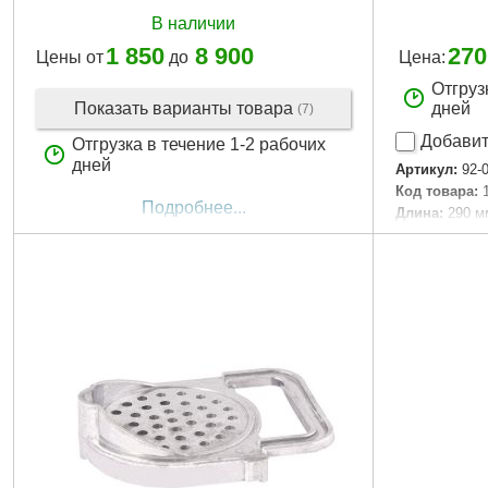
В наличии
1 850
8 900
270
Цены от
до
Цена:
Отгруз
Показать варианты товара
дней
(7)
Добавит
Отгрузка в течение 1-2 рабочих
дней
Артикул:
92-
Код товара:
Подробнее...
Дли­на:
290 м
Габариты уп
Вес брутто:
3