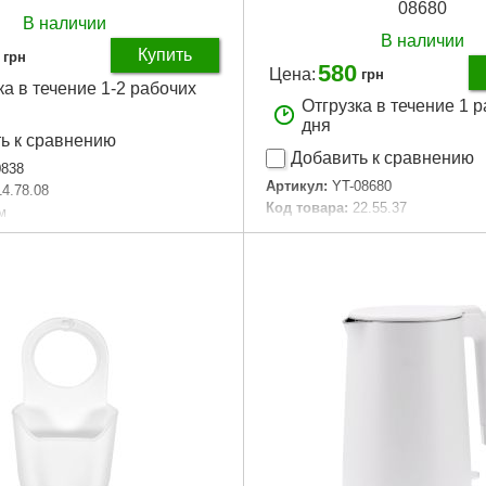
08680
В наличии
В наличии
Купить
грн
580
Цена:
грн
ка в течение 1-2 рабочих
Отгрузка в течение 1 
дня
ь к сравнению
Добавить к сравнению
0838
Артикул:
YT-08680
14.78.08
Код товара:
22.55.37
м
Габариты упаковки:
160x120x1
аковки:
250x120x35 мм
Вес брутто:
780 г
55 г
Подробнее...
Подробнее...