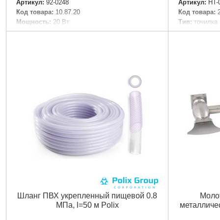
Артикул:
92-0248
Артикул:
HT-
Код товара:
10.87.20
Код товара:
Мощность:
20 Вт
Tип:
точилка
Напряжение:
220 В
Особенности
Габариты упаковки:
175x95x65 мм
Габариты уп
Вес брутто:
500 г
Вес брутто:
1
Подробнее...
Шланг ПВХ укрепленный пищевой 0.8
Моло
МПа, l=50 м Polix
металличе