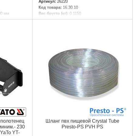
Артикул:
26220
Код товара:
16.30.10
00 мм
Вес брутто (кг):
0.1150
Габариты упаковки:
260x101x60 мм
Вес брутто:
94 г
Подробнее...
 полотенец
Шланг пвх пищевой Сrystal Tube
миним.- 230
Presto-PS PVH PS
 YaTo YT-