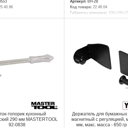
0553
Артикул:
ВН-2В
25.40.96
Код товара:
22.48.04
Габариты упаковки:
100x100x1
:
три уровня заточки
Вес брутто:
490 г
аковки:
180x50x50 мм
Подробнее...
30 г
Подробнее...
ток-топорик кухонный
Держатель для бумажных
ский 290 мм MASTERTOOL
магнитный с регуляцией, 
92-0838
мм, макс. масса - 650 гр