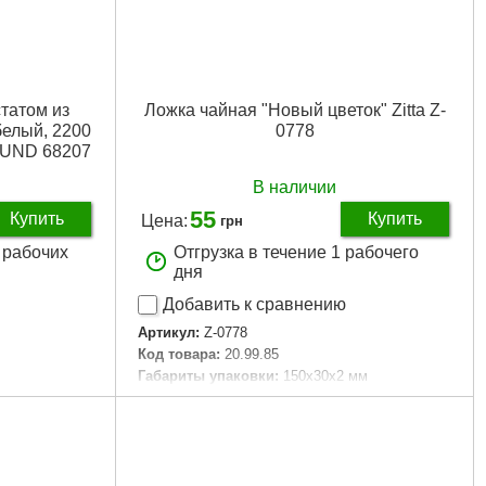
татом из
Ложка чайная "Новый цветок" Zitta Z-
елый, 2200
0778
 LUND 68207
В наличии
55
Купить
Купить
Цена:
грн
2 рабочих
Отгрузка в течение 1 рабочего
дня
Добавить к сравнению
Артикул:
Z-0778
Код товара:
20.99.85
Габариты упаковки:
150x30x2 мм
Вес брутто:
27 г
Подробнее...