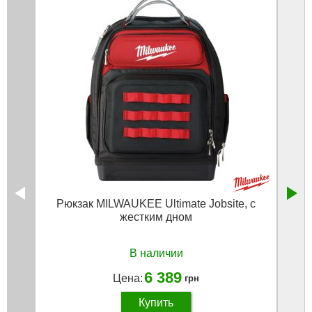
Рюкзак MILWAUKEE Ultimate Jobsite, с
Шле
жестким дном
тела 
В наличии
6 389
Цена:
грн
Купить