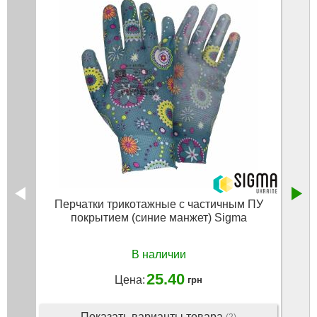
Перчатки трикотажные с частичным ПУ
Реме
покрытием (синие манжет) Sigma
В наличии
25.40
Цена:
грн
Показать варианты товара