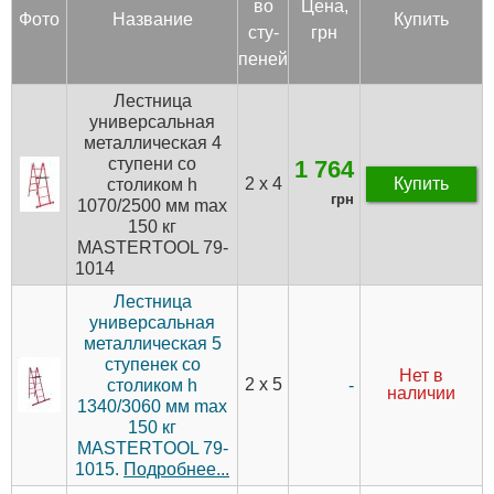
во
Цена,
Фото
Название
Купить
сту­
грн
пеней
Лестница
универсальная
металлическая 4
ступени со
1 764
2 х 4
Купить
столиком h
грн
1070/2500 мм max
150 кг
MASTERTOOL 79-
1014
Лестница
универсальная
металлическая 5
ступенек со
Нет в
2 х 5
-
столиком h
наличии
1340/3060 мм max
150 кг
MASTERTOOL 79-
1015.
Подробнее...