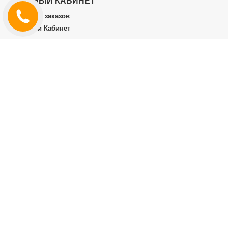
ЛИЧНЫЙ КАБИНЕТ
История заказов
Личный Кабинет
ДОПОЛНИТЕЛЬНО
Производители (бренды)
ИНФОРМАЦИЯ
Контакты
Доставка и оплата
Договор публичной оферты
RT.CO.UA
4.8
★★★★★
из 5
подробнее...