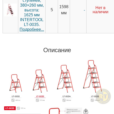
ступеней,
380×260 мм,
1598
Нет в
5
-
высота:
наличии
мм
1625 мм
INTERTOOL
LT-0035.
Подробнее...
Описание