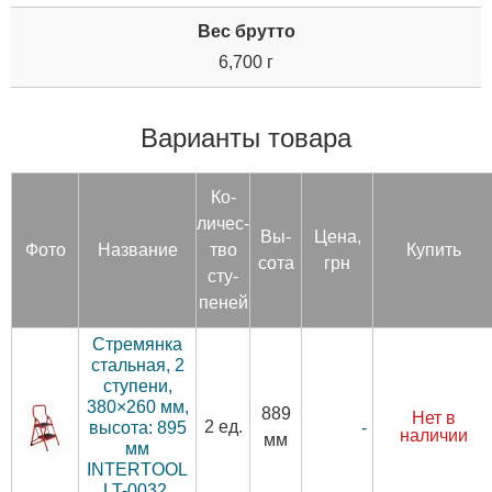
Вес брутто
6,700 г
Варианты товара
Ко­
личес­
Вы­
Цена,
Фото
Название
тво
Купить
сота
грн
сту­
пеней
Стремянка
стальная, 2
ступени,
380×260 мм,
889
Нет в
2 ед.
-
высота: 895
наличии
мм
мм
INTERTOOL
LT-0032.