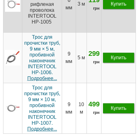
6
3 м
Купить
рифленая
мм
грн
проволока
INTERTOOL
HP-1005
Трос для
прочистки труб,
9 мм × 5 м,
299
9
пробивной
5 м
Купить
наконечник
мм
грн
INTERTOOL
HP-1006.
Подробнее...
Трос для
прочистки труб,
9 мм × 10 м,
499
9
10
пробивной
Купить
наконечник
мм
м
грн
INTERTOOL
HP-1007.
Подробнее...