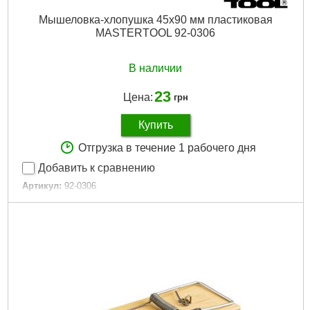
Мышеловка-хлопушка 45х90 мм пластиковая
MASTERTOOL 92-0306
В наличии
23
Цена:
грн
Купить
Отгрузка в течение 1 рабочего дня
Добавить к сравнению
Артикул:
92-0306
Код товара:
14.76.70
Дли на, мм:
90
Ширина, мм:
45
Габариты упаковки:
90x50x40 мм
Вес брутто:
35 г
Подробнее...