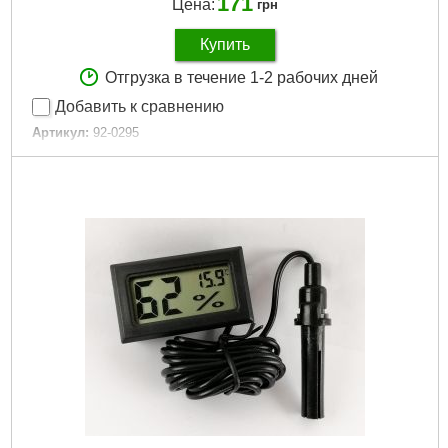
171
Цена:
грн
Купить
Отгрузка в течение 1-2 рабочих дней
Добавить к сравнению
Артикул:
92-0295
Код товара:
14.77.99
Диаметр:
140 мм
Высота:
240 мм
Габариты упаковки:
240x290x290 мм
Вес брутто:
300 г
Подробнее...