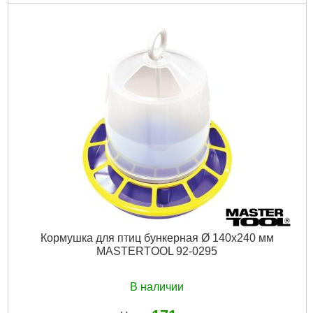
Код товара:
27.45.60
Tип:
Контактный
Рабочая среда:
Семена овощей|Семена зерновых культур|
Мука|Зернопродукты
Минимальный диапазон измерения:
7.5 %
Максимальный диапазон измерения:
55 %
Шаг измерения:
0.1 %
Погрешность, ±:
1 %
Габариты упаковки:
800x80x45 мм
Вес брутто:
600 г
Подробнее...
Кормушка для птиц бункерная Ø 140х240 мм
MASTERTOOL 92-0295
В наличии