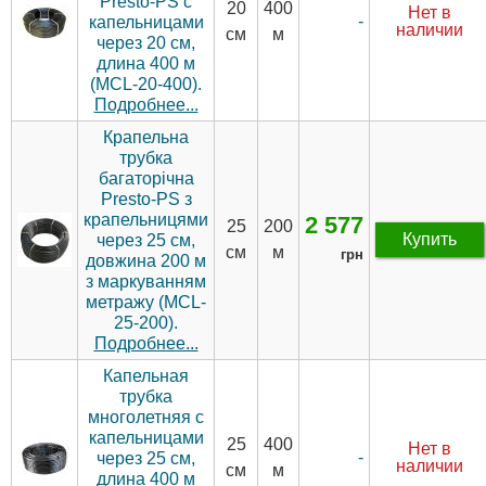
Presto-PS с
20
400
Нет в
-
капельницами
наличии
см
м
через 20 см,
длина 400 м
(MCL-20-400).
Подробнее...
Крапельна
трубка
багаторічна
Presto-PS з
крапельницями
2 577
25
200
Купить
через 25 см,
см
м
грн
довжина 200 м
з маркуванням
метражу (MCL-
25-200).
Подробнее...
Капельная
трубка
многолетняя с
капельницами
25
400
Нет в
-
через 25 см,
наличии
см
м
длина 400 м