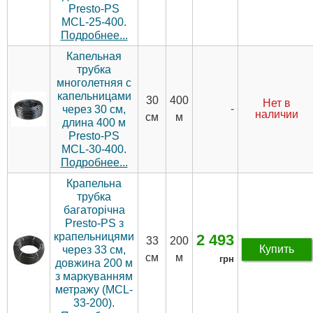
Presto-PS
MCL-25-400.
Подробнее...
Капельная
трубка
многолетняя с
капельницами
30
400
Нет в
-
через 30 см,
наличии
см
м
длина 400 м
Presto-PS
MCL-30-400.
Подробнее...
Крапельна
трубка
багаторічна
Presto-PS з
крапельницями
2 493
33
200
Купить
через 33 см,
см
м
грн
довжина 200 м
з маркуванням
метражу (MCL-
33-200).