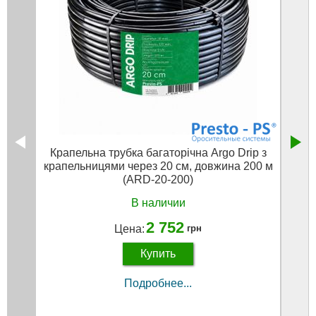
Крапельна трубка багаторічна Argo Drip з
Кра
крапельницями через 20 см, довжина 200 м
к
(ARD-20-200)
дов
В наличии
2 752
Цена:
грн
Купить
Подробнее...