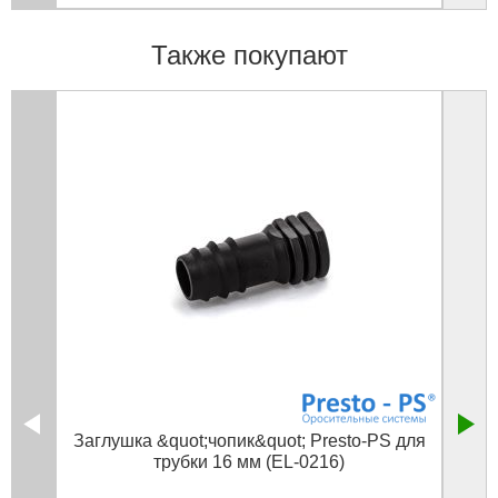
Также покупают
Заглушка &quot;чопик&quot; Presto-PS для
Трі
трубки 16 мм (EL-0216)