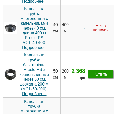
Подробнее...
Капельная
трубка
многолетняя с
капельницами
40
400
Нет в
-
через 40 см,
наличии
см
м
длина 400 м
Presto-PS
MCL-40-400.
Подробнее...
Крапельна
трубка
багаторічна
Presto-PS з
2 368
50
200
Купить
крапельницями
см
м
грн
через 50 см,
довжина 200 м
(MCL-50-200).
Подробнее...
Капельная
трубка
многолетняя с