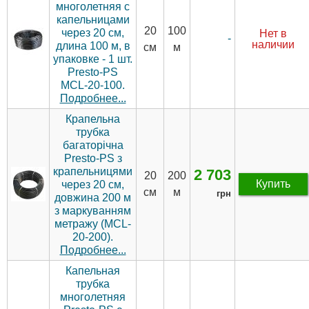
многолетняя с
капельницами
20
100
через 20 см,
Нет в
-
наличии
длина 100 м, в
см
м
упаковке - 1 шт.
Presto-PS
MCL-20-100.
Подробнее...
Крапельна
трубка
багаторічна
Presto-PS з
крапельницями
2 703
20
200
Купить
через 20 см,
см
м
грн
довжина 200 м
з маркуванням
метражу (MCL-
20-200).
Подробнее...
Капельная
трубка
многолетняя