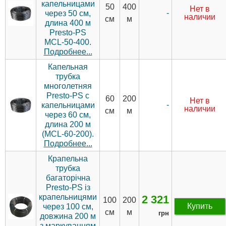
капельницами
50
400
Нет в
-
через 50 см,
наличии
см
м
длина 400 м
Presto-PS
MCL-50-400.
Подробнее...
Капельная
трубка
многолетняя
Presto-PS с
60
200
Нет в
-
капельницами
наличии
см
м
через 60 см,
длина 200 м
(MCL-60-200).
Подробнее...
Крапельна
трубка
багаторічна
Presto-PS із
крапельницями
2 321
100
200
Купить
через 100 см,
см
м
грн
довжина 200 м
з маркуванням