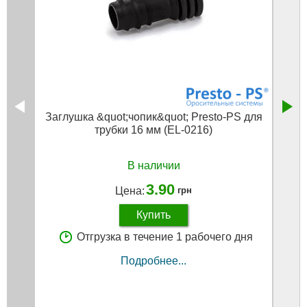
Заглушка &quot;чопик&quot; Presto-PS для
Кран
трубки 16 мм (EL-0216)
В наличии
3.90
Цена:
грн
Купить
Отгрузка в течение 1 рабочего дня
Подробнее...