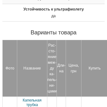
Устойчивость к ультрафиолету
да
Варианты товара
Рас­
сто­
яние
меж­
Дли­
Цена,
Фото
Название
ду
Купить
на
грн
ка­
пель­
ни­
цами
Капельная
трубка