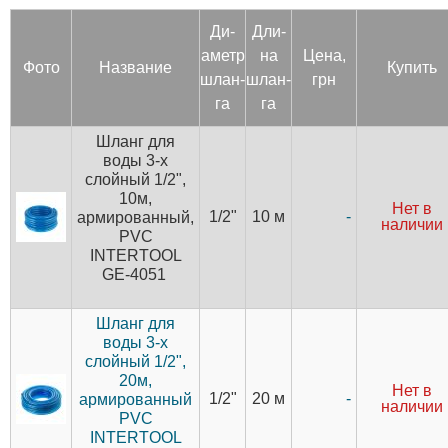
Ди­
Дли­
аметр
на
Цена,
Фото
Название
Купить
шлан­
шлан­
грн
га
га
Шланг для
воды 3-х
слойный 1/2",
10м,
Нет в
1/2"
10 м
-
армированный,
наличии
PVC
INTERTOOL
GE-4051
Шланг для
воды 3-х
слойный 1/2",
20м,
Нет в
1/2"
20 м
-
армированный
наличии
PVC
INTERTOOL