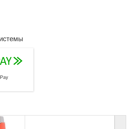
системы
qPay