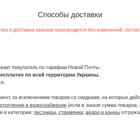
Способы доставки
ка и доставка заказов производится без изменений, согла
чивает покупатель по тарифам Новой Почты.
есплатно по всей территории Украины.
я.
ент, за исключением товаров со скидками, на которые дейст
отопление и водоснабжение
(если в заказе сумма товаров,
е в категории:
лестницы, стремянки
,
вёдра и ванны
отгружа