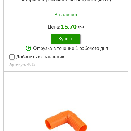
Единица:
1 шт
Габариты упаковки:
36x25x25 мм
Вес брутто:
7 г
В наличии
Подробнее...
15.70
Цена:
грн
Купить
Отгрузка в течение 1 рабочего дня
Добавить к сравнению
Артикул:
4012
Код товара:
16.40.94
Typ:
резьба
Tип:
різьблення
Тип:
резьба
Диаметр шланга:
12 мм (1/2") / 16 мм (5/8") / 19 мм (3/4")
Застосування:
для конекторів
Применение:
для коннекторов
Вид резьбы:
внутрішня
Диаметр резьбы:
19 мм (3/4")
Вес.:
0,008 кг
Количество выходов:
1