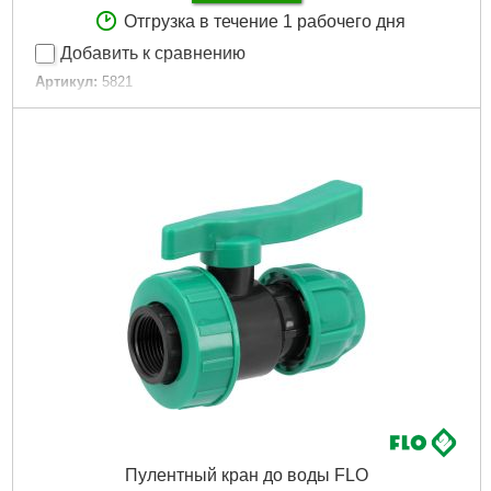
Отгрузка в течение 1 рабочего дня
Добавить к сравнению
Артикул:
5821
Код товара:
24.66.63
Typ:
резьба
Tип:
резьба
Тип:
резьба
Диаметр шланга:
12 мм (1/2") / 16 мм (5/8") / 19 мм (3/4")
Застосування:
для коннекторов
Применение:
для коннекторов
Вид резьбы:
внутренняя
Диаметр резьбы:
12 мм (1/2") - 25 мм (1")
Вес.:
0,014 кг
Количество выходов:
1
Объём.:
0,00005 м?
Объемный вес:
0,01 кг/м?
Країна виробник:
Китай
Страна производитель:
Китай
Количество в упаковке:
10 шт
Количество в упаковки:
10 шт
Пулентный кран до воды FLO
Единица:
1 шт