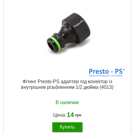
Габариты упаковки:
75x75x30 мм
Вес брутто:
17 г
Подробнее...
Фітинг Presto-PS адаптер під конектор із
внутрішнім різьбленням 1/2 дюйма (4013)
В наличии
14
Цена:
грн
Купить