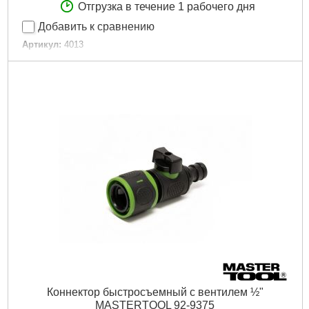
Отгрузка в течение 1 рабочего дня
Добавить к сравнению
Артикул:
4013
Код товара:
16.40.92
Typ:
резьба
Tип:
різьблення
Тип:
резьба
Диаметр шланга:
12 мм (1/2") / 16 мм (5/8") / 19 мм (3/4")
Застосування:
для конекторів
Применение:
для коннекторов
Вид резьбы:
внутрішня
Диаметр резьбы:
12 мм (1/2")
Вес.:
0,01 кг
Количество выходов:
1
Объём.:
0,00004 м?
Серия:
Presto-PS
Объемный вес:
0,01 кг/м?
Країна виробник:
Китай
Страна производитель:
Китай
Количество в упаковке:
30 шт
Коннектор быстросъемный с вентилем ½"
Количество в упаковки:
30 шт
MASTERTOOL 92-9375
Единица:
1 шт