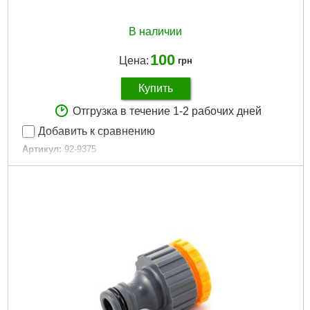
Габариты упаковки:
40x27x27 мм
Вес брутто:
8 г
В наличии
Подробнее...
100
Цена:
грн
Купить
Отгрузка в течение 1-2 рабочих дней
Добавить к сравнению
Артикул:
92-9375
Код товара:
30.73.11
Тип подключения:
Быстросъём
Функция остановки воды:
Вентиль
Габариты упаковки:
190x85x45 мм
Вес брутто:
58 г
Подробнее...