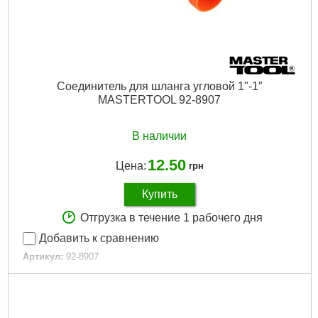
Серия:
Presto-PS
Объемный вес:
0,02 кг/м?
Країна виробник:
Китай
Страна производитель:
Китай
Количество в упаковке:
30 шт
Количество в упаковки:
30 шт
Соединитель для шланга угловой 1"-1″
Единица:
1 шт
MASTERTOOL 92-8907
Габариты упаковки:
45x33x33 мм
Вес брутто:
14 г
В наличии
Подробнее...
12.50
Цена:
грн
Купить
Отгрузка в течение 1 рабочего дня
Добавить к сравнению
Артикул:
92-8907
Код товара:
27.48.21
Диаметр:
1"
Tип:
L-type
Тип подключения:
На шланг