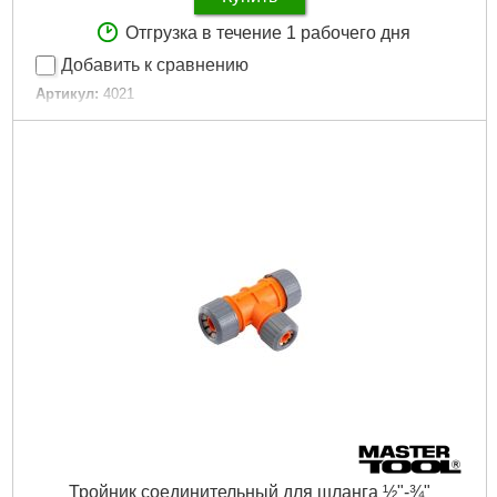
Отгрузка в течение 1 рабочего дня
Добавить к сравнению
Артикул:
4021
Код товара:
16.41.05
Typ:
проходное соединение
Tип:
прохідне з'єднання
Тип:
проходное соединение
Диаметр шланга:
12 мм (1/2") / 16 мм (5/8") / 19 мм (3/4")
Застосування:
для конекторів
Применение:
для коннекторов
Количество выходов:
2
Вес.:
0,01 кг
Серия:
Presto-PS
Объём.:
0,00004 м?
Объемный вес:
0,01 кг/м?
Країна виробник:
Китай
Страна производитель:
Китай
Количество в упаковке:
30 шт
Количество в упаковки:
30 шт
Единица:
1 шт
Тройник соединительный для шланга ½"-¾"
Габариты упаковки:
50x28x28 мм