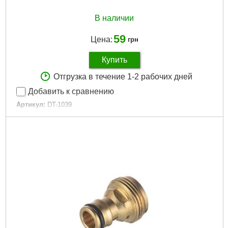
В наличии
59
Цена:
грн
Купить
Отгрузка в течение 1-2 рабочих дней
Добавить к сравнению
Артикул:
DT-1039
Код товара:
30.77.66
Материал:
пластик
Диаметр:
27/33/37/42 мм
Габариты упаковки:
100x45x45 мм
Вес брутто:
40 г
Подробнее...