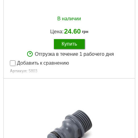
Вес брутто:
25 г
Подробнее...
В наличии
24.60
Цена:
грн
Купить
Отгрузка в течение 1 рабочего дня
Добавить к сравнению
Артикул:
5803
Код товара:
16.41.09
Typ:
тройник
Tип:
трійник
Тип:
тройник
Диаметр шланга:
12 мм (1/2") / 16 мм (5/8") / 19 мм (3/4")
Застосування:
для конекторів
Применение:
для коннекторов
Количество выходов:
3
Вес.:
0,014 кг
Объём.:
0,00007 м?