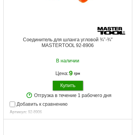
Объём.:
0,00004 м?
Серия:
Presto-PS
Объемный вес:
0,01 кг/м?
Країна виробник:
Китай
Страна производитель:
Китай
Количество в упаковке:
30 шт
Соединитель для шланга угловой ¾"-¾″
Количество в упаковки:
30 шт
MASTERTOOL 92-8906
Единица:
1 шт
Габариты упаковки:
40x32x32 мм
Вес брутто:
9 г
В наличии
Подробнее...
9
Цена:
грн
Купить
Отгрузка в течение 1 рабочего дня
Добавить к сравнению
Артикул:
92-8906
Код товара:
27.48.18
Диаметр:
3/4"
Tип:
L-type