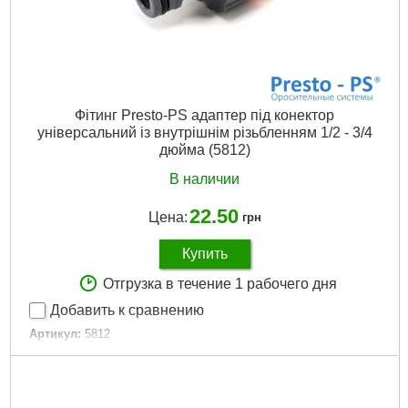
Фітинг Presto-PS адаптер під конектор
універсальний із внутрішнім різьбленням 1/2 - 3/4
дюйма (5812)
В наличии
22.50
Цена:
грн
Купить
Отгрузка в течение 1 рабочего дня
Добавить к сравнению
Артикул:
5812
Код товара:
16.41.03
Tип:
різьблення
Тип:
резьба
Диаметр шланга:
12 мм (1/2") / 16 мм (5/8") / 19 мм (3/4")