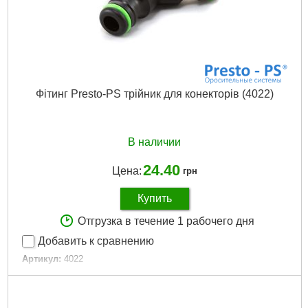
Фітинг Presto-PS трійник для конекторів (4022)
В наличии
24.40
Цена:
грн
Купить
Отгрузка в течение 1 рабочего дня
Добавить к сравнению
Артикул:
4022
Код товара:
16.41.08
Typ:
тройник
Tип:
трійник