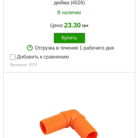
дюйма (4026)
В наличии
23.30
Цена:
грн
Купить
Отгрузка в течение 1 рабочего дня
Добавить к сравнению
Артикул:
4026
Код товара:
16.41.02
Tип:
різьблення
Тип:
резьба
Диаметр шланга:
12 мм (1/2") / 16 мм (5/8") / 19 мм (3/4")
Застосування:
для конекторів
Применение:
для коннекторов
Вид резьбы:
внутрішня
Диаметр резьбы:
12 мм (1/2")/19 мм (3/4")
Вес.:
0,016 кг
Количество выходов:
1
Объём.:
0,00006 м?