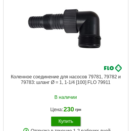
Тип резьбы:
Внутренняя
Габариты упаковки:
205x150x70 мм
Вес брутто:
190 г
Подробнее...
Коленное соединение для насосов 79781, 79782 и
79783: шланг Ø = 1, 1-1/4 [100] FLO 79911
В наличии
230
Цена:
грн
Купить
Отгрузка в течение 1-2 рабочих дней