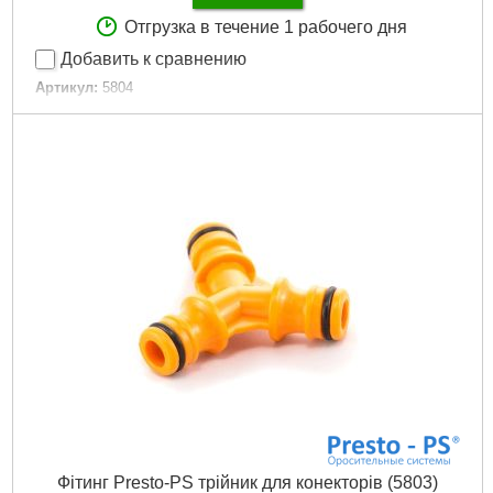
Отгрузка в течение 1 рабочего дня
Добавить к сравнению
Артикул:
5804
Код товара:
16.41.06
Typ:
проходное соединение
Tип:
прохідне з'єднання
Тип:
проходное соединение
Диаметр шланга:
12 мм (1/2") / 16 мм (5/8") / 19 мм (3/4")
Застосування:
для конекторів
Применение:
для коннекторов
Количество выходов:
2
Вес.:
0,01 кг
Серия:
Primo
Объём.:
0,00005 м?
Объемный вес:
0,01 кг/м?
Країна виробник:
Китай
Страна производитель:
Китай
Количество в упаковке:
25 шт
Количество в упаковки:
25 шт
Единица:
1 шт
Фітинг Presto-PS трійник для конекторів (5803)
Габариты упаковки:
50x30x30 мм