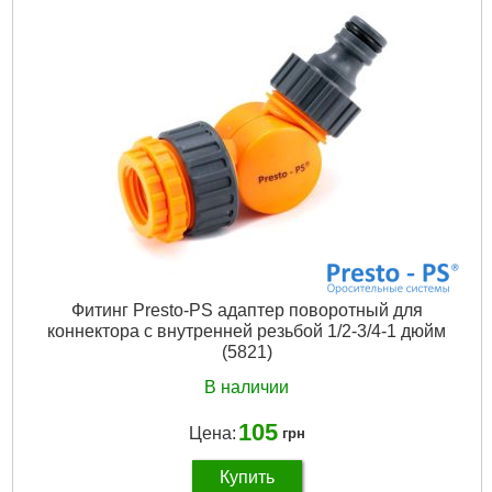
Тип подключения:
На шланг
Габариты упаковки:
55x55x20 мм
Вес брутто:
8 г
Подробнее...
Фитинг Presto-PS адаптер поворотный для
коннектора с внутренней резьбой 1/2-3/4-1 дюйм
(5821)
В наличии
105
Цена:
грн
Купить