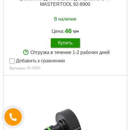
MASTERTOOL 92-8900
Вес брутто:
9 г
Подробнее...
В наличии
46
Цена:
грн
Купить
Отгрузка в течение 1-2 рабочих дней
Добавить к сравнению
Артикул:
92-8900
Код товара:
27.47.32
Диаметр:
1/2", 3/4"
Tип:
T-type
Тип подключения:
На шланг
Габариты упаковки:
50x30x30 мм
Вес брутто:
67 г
Подробнее...