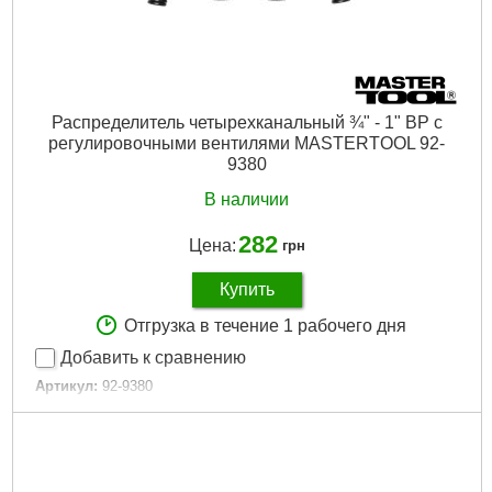
Распределитель четырехканальный ¾" - 1" ВР с
регулировочными вентилями MASTERTOOL 92-
9380
В наличии
282
Цена:
грн
Купить
Отгрузка в течение 1 рабочего дня
Добавить к сравнению
Артикул:
92-9380
Код товара:
30.73.27
Tип:
T-type
Тип подключения:
Резьба, Быстросъём, На кран
Диаметр резьбы:
3/4", 1"