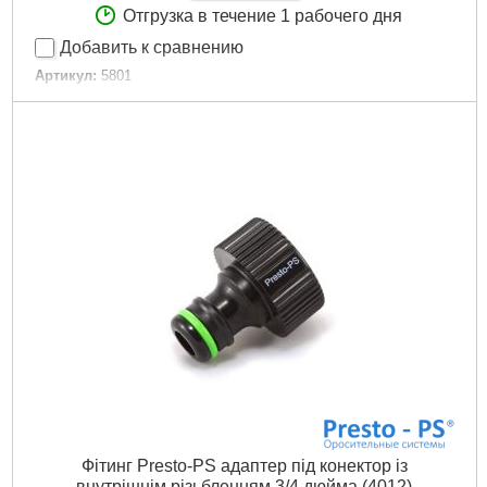
Отгрузка в течение 1 рабочего дня
Добавить к сравнению
Артикул:
5801
Код товара:
16.40.98
Typ:
резьба
Tип:
різьблення
Тип:
резьба
Диаметр шланга:
12 мм (1/2") / 16 мм (5/8") / 19 мм (3/4")
Застосування:
для конекторів
Применение:
для коннекторов
Вид резьбы:
зовнішня
Диаметр резьбы:
19 мм (3/4")
Вес.:
0,007 кг
Количество выходов:
1
Объём.:
0,00004 м?
Серия:
Primo
Объемный вес:
0,01 кг/м?
Країна виробник:
Китай
Страна производитель:
Китай
Количество в упаковке:
25 шт
Фітинг Presto-PS адаптер під конектор із
Количество в упаковки:
25 шт
внутрішнім різьбленням 3/4 дюйма (4012)