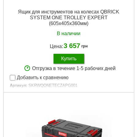
Ящик для инструментов на колесах QBRICK
SYSTEM ONE TROLLEY EXPERT
(605x405x360мм)
В наличии
3 657
Цена:
грн
Купить
Отгрузка в течение 1-5 рабочих дней
Добавить к сравнению
Артикул:
SKRWQONETECZAPG001
Код товара:
29.34.27
Технология:
ONE
Размер / мм / ":
605 x 405 x 360
Материал корпуса:
Пластик
Материал замков:
Пластик
Тип колес:
Пластиковые
Наличие колес:
Да
Габариты упаковки:
600x400x360 мм