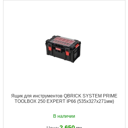
Технология:
PRO
Размер / мм / ":
525 x 345 x 885
Материал корпуса:
Пластик
Материал замков:
Пластик
Тип колес:
Цельнолитые
Наличие колес:
Да
Подробнее...
Ящик для инструментов QBRICK SYSTEM PRIME
TOOLBOX 250 EXPERT IP66 (535x327x271мм)
В наличии
2 650
грн