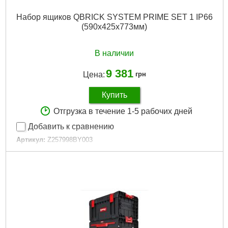
Набор ящиков QBRICK SYSTEM PRIME SET 1 IP66
(590x425x773мм)
В наличии
9 381
Цена:
грн
Купить
Отгрузка в течение 1-5 рабочих дней
Добавить к сравнению
Артикул:
Z257998BY003
Код товара:
26.53.64
Технология:
PRIME
Размер / мм / ":
590 x 425 x 773
Материал корпуса:
Пластик
Материал замков:
Пластик / метал
Тип колес:
Пластиковые
Наличие колес:
Да
Габариты упаковки:
790x600x450 мм