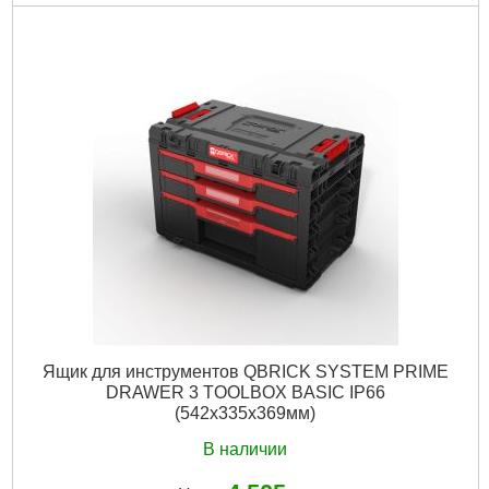
Код товара:
30.97.07
Технология:
PRIME
Размер / мм / ":
542 x 335 x 369
Материал корпуса:
Пластик
Материал замков:
Пластик
Наличие колес:
Нет
Габариты упаковки:
550x340x370 мм
Вес брутто:
9,600 г
Подробнее...
Ящик для инструментов QBRICK SYSTEM PRIME
DRAWER 3 TOOLBOX BASIC IP66
(542x335x369мм)
В наличии