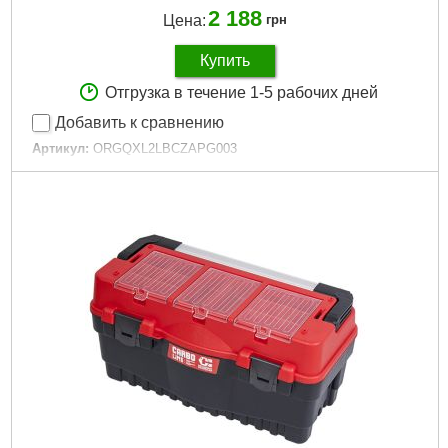
2 188
Цена:
грн
Купить
Отгрузка в течение 1-5 рабочих дней
Добавить к сравнению
Артикул:
ORGQXL2LBCZAPG003
Код товара:
28.00.37
Технология:
ONE
Размер / мм / ":
585 х 385 х 131
Материал корпуса:
Пластик
Материал замков:
Пластик
Наличие колес:
Нет
Габариты упаковки:
600x400x150 мм
Вес брутто:
5,000 г
Подробнее...