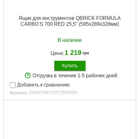
Ящик для инструментов QBRICK FORMULA
CARBO S 700 RED 25,5'' (595x289x328мм)
В наличии
1 219
Цена:
грн
Купить
Отгрузка в течение 1-5 рабочих дней
Добавить к сравнению
Артикул:
SKRS700FCPZCZEPG001
Код товара:
26.53.77
Технология:
CARBO
Размер / мм / ":
595 x 289 x 328
Материал корпуса:
Пластик
Материал замков:
Пластик
Наличие колес:
Нет
Габариты упаковки:
570x330x250 мм