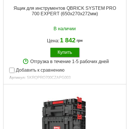
Ящик для инструментов QBRICK SYSTEM PRO
700 EXPERT (650x270x272мм)
В наличии
1 842
Цена:
грн
Купить
Отгрузка в течение 1-5 рабочих дней
Добавить к сравнению
Артикул:
SKRQPRO700CZAPG003
Код товара:
26.53.93
Гарантия, мес:
12
Технология:
PRO
Размер / мм / ":
650 x 270 x 272
Гарантия, мес.:
12
Материал корпуса:
Пластик
Материал замков:
Пластик
Наличие колес:
Нет