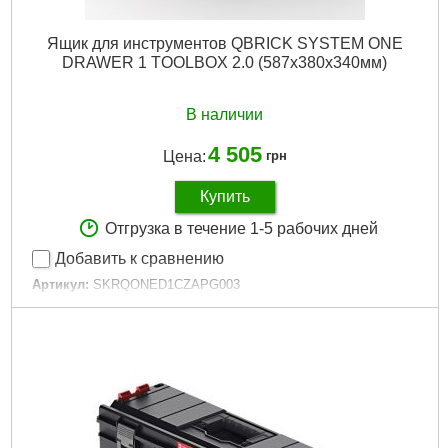
Ящик для инструментов QBRICK SYSTEM ONE
DRAWER 1 TOOLBOX 2.0 (587x380x340мм)
В наличии
4 505
Цена:
грн
Купить
Отгрузка в течение 1-5 рабочих дней
Добавить к сравнению
Артикул:
SKRQONED1CZAPG003
Код товара:
30.97.05
Технология:
ONE
Размер / мм / ":
587 x 380 x 340
Материал корпуса:
Пластик
Материал замков:
Пластик
Наличие колес:
Нет
Габариты упаковки:
600x400x370 мм
Вес брутто:
13,200 г