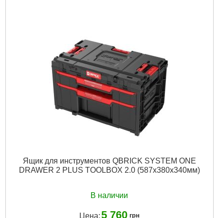
Технология:
PRO
Размер / мм / ":
450 x 390 x 690
Материал корпуса:
Пластик
Материал замков:
Пластик
Тип колес:
Пластиковые
Наличие колес:
Да
Габариты упаковки:
800x450x390 мм
Вес брутто:
5,000 г
Подробнее...
Ящик для инструментов QBRICK SYSTEM ONE
DRAWER 2 PLUS TOOLBOX 2.0 (587x380x340мм)
В наличии
5 760
Цена:
грн