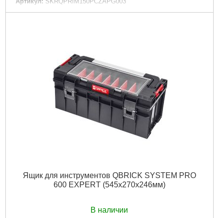
Артикул:
SKRQPRIM150PCZAPG003
Код товара:
27.50.77
Технология:
PRIME
Размер / мм / ":
535 x 327 x 141
Материал корпуса:
Пластик
Материал замков:
Пластик / метал
Наличие колес:
Нет
Габариты упаковки:
535x327x141 мм
Вес брутто:
3,800 г
Подробнее...
Ящик для инструментов QBRICK SYSTEM PRO
600 EXPERT (545x270x246мм)
В наличии