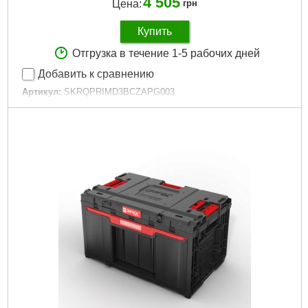
4 505
Цена:
грн
Купить
Отгрузка в течение 1-5 рабочих дней
Добавить к сравнению
Артикул:
SKRQPRIMD3BCZAPG003
Код товара:
30.97.06
Технология:
PRIME
Размер / мм / ":
542 x 335 x 369
Материал корпуса:
Пластик
Материал замков:
Пластик
Наличие колес:
Нет
Габариты упаковки:
580x410x370 мм
Вес брутто:
10,900 г
Подробнее...