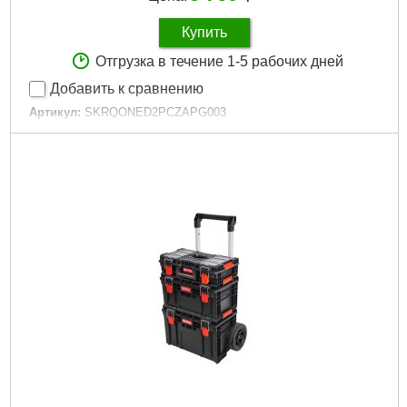
Купить
Отгрузка в течение 1-5 рабочих дней
Добавить к сравнению
Артикул:
SKRQONED2PCZAPG003
Код товара:
29.34.26
Технология:
ONE
Размер / мм / ":
587 x 380 x 340
Материал корпуса:
Пластик
Материал замков:
Пластик
Наличие колес:
Нет
Габариты упаковки:
600x405x370 мм
Вес брутто:
10,800 г
Подробнее...