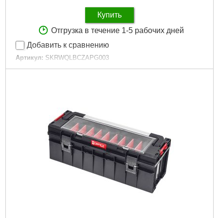
Купить
Отгрузка в течение 1-5 рабочих дней
Добавить к сравнению
Артикул:
SKRWQLBCZAPG003
Код товара:
26.59.38
Гарантия, мес:
12
Технология:
ONE
Размер / мм / ":
793 x 385 x 322
Гарантия, мес.:
12
Материал корпуса:
Пластик
Материал замков:
Пластик
Тип колес:
Пластиковые
Наличие колес:
Да
Габариты упаковки:
800x400x340 мм
Вес брутто:
8,800 г
Подробнее...