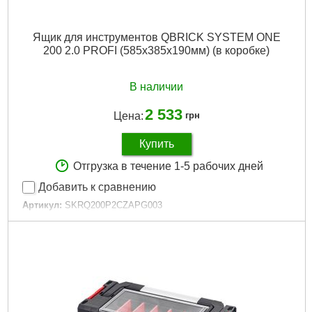
Ящик для инструментов QBRICK SYSTEM ONE
200 2.0 PROFI (585x385x190мм) (в коробке)
В наличии
2 533
Цена:
грн
Купить
Отгрузка в течение 1-5 рабочих дней
Добавить к сравнению
Артикул:
SKRQ200P2CZAPG003
Код товара:
26.53.79
Гарантия, мес:
12
Технология:
ONE
Размер / мм / ":
585 х 385 х 190
Гарантия, мес.:
12
Материал корпуса:
Пластик
Материал замков:
Пластик