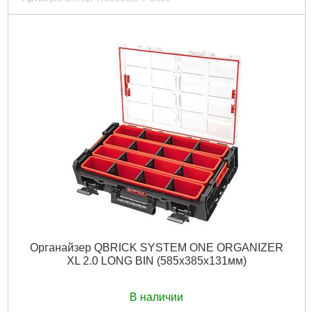
Код товара:
26.53.89
Гарантия, мес:
12
Технология:
PRO
Размер / мм / ":
450 х 260 х 224
Гарантия, мес.:
12
Материал корпуса:
Пластик
Материал замков:
Пластик
Наличие колес:
Нет
Габариты упаковки:
460x270x50 мм
Вес брутто:
2,900 г
Подробнее...
Органайзер QBRICK SYSTEM ONE ORGANIZER
XL 2.0 LONG BIN (585x385x131мм)
В наличии