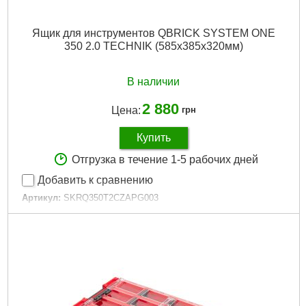
Ящик для инструментов QBRICK SYSTEM ONE
350 2.0 TECHNIK (585x385x320мм)
В наличии
2 880
Цена:
грн
Купить
Отгрузка в течение 1-5 рабочих дней
Добавить к сравнению
Артикул:
SKRQ350T2CZAPG003
Код товара:
27.51.18
Гарантия, мес:
12
Гарантия, мес.:
12
Материал корпуса:
Пластик
Материал замков:
Пластик
Наличие колес:
Нет
Габариты упаковки:
595x400x340 мм