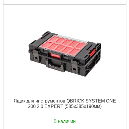
Код товара:
29.00.84
Технология:
ONE 2.0 RED
Размер / мм / ":
585 х 385 х 131
Материал корпуса:
Пластик
Материал замков:
Пластик
Наличие колес:
Нет
Габариты упаковки:
600x400x150 мм
Вес брутто:
5,000 г
Подробнее...
Ящик для инструментов QBRICK SYSTEM ONE
200 2.0 EXPERT (585x385x190мм)
В наличии