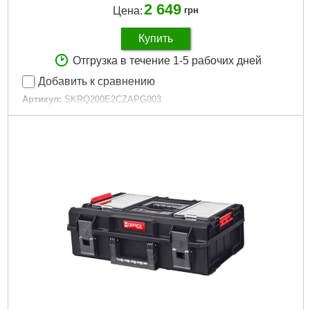
2 649
Цена:
грн
Купить
Отгрузка в течение 1-5 рабочих дней
Добавить к сравнению
Артикул:
SKRQ200E2CZAPG003
Код товара:
27.51.24
Технология:
ONE
Размер / мм / ":
585 х 385 х 190
Материал корпуса:
Пластик
Материал замков:
Пластик
Наличие колес:
Нет
Габариты упаковки:
595x400x205 мм
Вес брутто:
7,500 г
Подробнее...