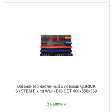
Код товара:
26.53.92
Гарантия, мес:
12
Технология:
PRO
Размер / мм / ":
650 х 270 х 256
Гарантия, мес.:
12
Материал корпуса:
Пластик
Материал замков:
Пластик
Наличие колес:
Нет
Габариты упаковки:
660x280x280 мм
Вес брутто:
3,550 г
Подробнее...
Органайзер настенный с лотками QBRICK
SYSTEM Fixing Wall - BIG SET 400x358x369
В наличии