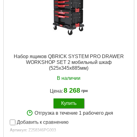
Вес брутто:
18,200 г
Подробнее...
Набор ящиков QBRICK SYSTEM PRO DRAWER
WORKSHOP SET 2 мобильный шкаф
(525x345x885мм)
В наличии
8 268
Цена:
грн
Купить
Отгрузка в течение 1 рабочего дня
Добавить к сравнению
Артикул:
Z258346PG003
Код товара:
29.09.94