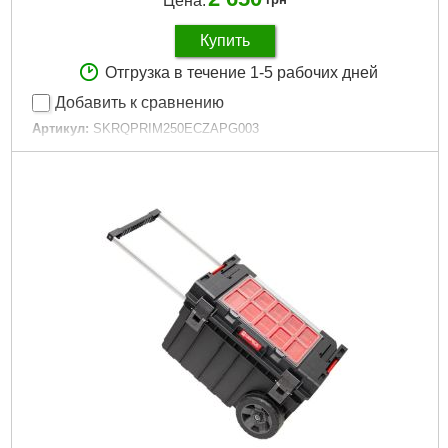
Цена:
Купить
Отгрузка в течение 1-5 рабочих дней
Добавить к сравнению
Артикул:
SKRQPRIM250ECZAPG003
Код товара:
27.51.17
Технология:
PRIME
Размер / мм / ":
535 x 327 x 141
Материал корпуса:
Пластик
Материал замков:
Пластик / метал
Наличие колес:
Нет
Габариты упаковки:
535x330x270 мм
Вес брутто:
4,600 г
Подробнее...