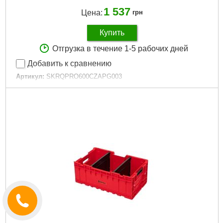
1 537
Цена:
грн
Купить
Отгрузка в течение 1-5 рабочих дней
Добавить к сравнению
Артикул:
SKRQPRO600CZAPG003
Код товара:
26.53.91
Гарантия, мес:
12
Технология:
PRO
Размер / мм / ":
545 х 270 х 246
Гарантия, мес.:
12
Материал корпуса:
Пластик
Материал замков:
Пластик
Наличие колес:
Нет
Габариты упаковки:
545x270x246 мм
Вес брутто:
2,800 г
Подробнее...