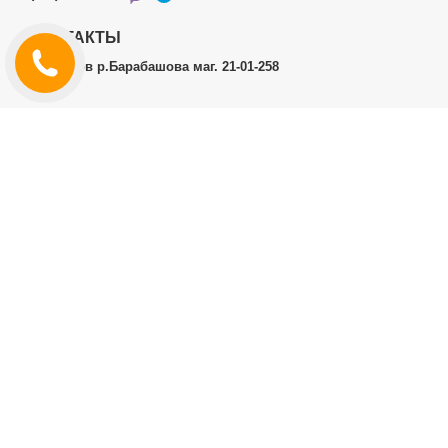
КОНТАКТЫ
г.Харьков р.Барабашова маг. 21-01-258
ЛИЧНЫЙ КАБИНЕТ
История заказов
Личный Кабинет
ДОПОЛНИТЕЛЬНО
Производители (бренды)
ИНФОРМАЦИЯ
Контакты
Доставка и оплата
Договор публичной оферты