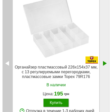
Органайзер пластмассовый 226x154x37 мм,
По
c 13 регулируемыми перегородками,
инст
пластмассовые замки Topex 79R176
В наличии
195
Цена:
грн
Купить
Отгрузка в течение 1-3 рабочих дней