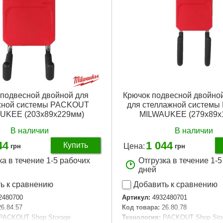
 подвесной двойной для
Крючок подвесной двойно
жной системы PACKOUT
для стеллажной систем
UKEE (203x89x229мм)
MILWAUKEE (279x89x
В наличии
В наличии
44
1 044
Купить
Цена:
грн
грн
ка в течение 1-5 рабочих
Отгрузка в течение 1-
дней
ь к сравнению
Добавить к сравнению
2480700
Артикул:
4932480701
26.84.57
Код товара:
26.80.78
PACKOUT Shop Storage
Технология:
PACKOUT Shop Sto