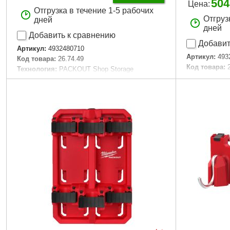
504
Цена:
Отгрузка в течение 1-5 рабочих
Отгруз
дней
дней
Добавить к сравнению
Добавит
Артикул:
4932480710
Артикул:
493
Код товара:
26.74.49
Код товара:
Технология:
PACKOUT Shop Storage
Технология:
Размер / мм / ":
241 x 127 х 89
Размер / мм /
Количество единиц, шт:
1
Количество 
Габариты упаковки:
240x110x85 мм
Габариты уп
Вес брутто:
27 г
Вес брутто:
1
Подробнее...