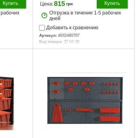
815
Купить
Купить
Цена:
грн
5 рабочих
Отгрузка в течение 1-5 рабочих
дней
Добавить к сравнению
Артикул:
4932480707
Код товара:
27.04.39
rage
Технология:
PACKOUT Shop Storage
Размер / мм / ":
165 x 102 x 330
Количество единиц, шт:
1
Подробнее...