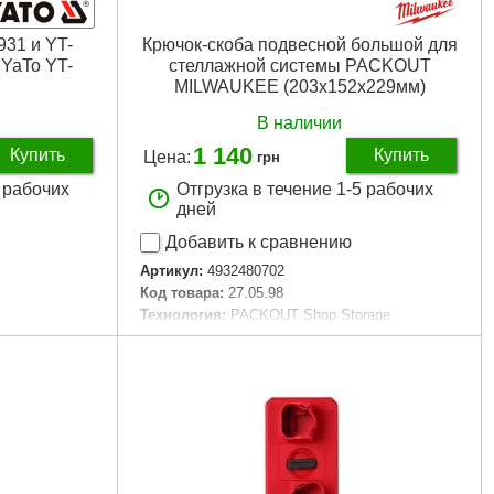
31 и YT-
Крючок-скоба подвесной большой для
 YaTo YT-
стеллажной системы PACKOUT
MILWAUKEE (203x152x229мм)
В наличии
1 140
Купить
Купить
Цена:
грн
2 рабочих
Отгрузка в течение 1-5 рабочих
дней
Добавить к сравнению
Артикул:
4932480702
Код товара:
27.05.98
Технология:
PACKOUT Shop Storage
Размер / мм / ":
203 x 152 x 229
Количество единиц, шт:
1
Подробнее...