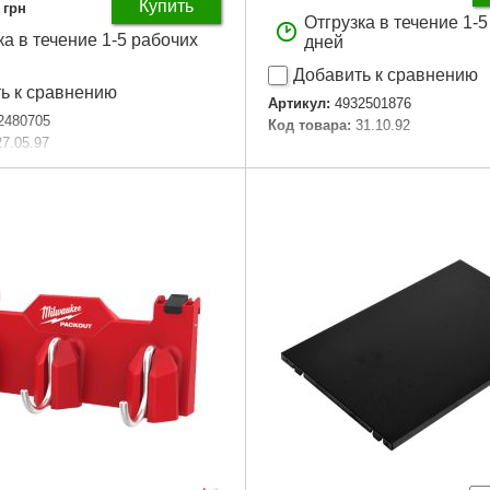
Купить
грн
Отгрузка в течение 1-
ка в течение 1-5 рабочих
дней
Добавить к сравнению
ь к сравнению
Артикул:
4932501876
2480705
Код товара:
31.10.92
27.05.97
PACKOUT Shop Storage
Подробнее...
 ":
178 x 89 x 76
единиц, шт:
1
аковки:
85x97x110 мм
27 г
Подробнее...