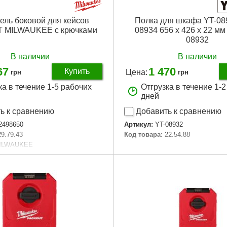
ель боковой для кейсов
Полка для шкафа YT-089
 MILWAUKEE с крючками
08934 656 x 426 x 22 мм
08932
В наличии
В наличии
67
1 470
Купить
Цена:
грн
грн
ка в течение 1-5 рабочих
Отгрузка в течение 1-
дней
ь к сравнению
Добавить к сравнению
2498650
Артикул:
YT-08932
29.79.43
Код товара:
22.54.88
ILWAUKEE
Подробнее...
PACKOUT
ц:
1
единиц, шт:
1
Подробнее...