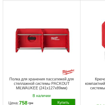
Материал изготовления:
пластик
Материал из
Габариты упаковки:
610x160x65 мм
Габариты уп
Вес брутто:
275 г
Вес брутто:
4
Подробнее...
Полка для хранения пассатижей для
Крючо
стеллажной системы PACKOUT
компактний
MILWAUKEE (241x127х89мм)
систем
В наличии
758
Купить
Цена:
грн