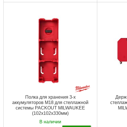
Технология:
PACKOUT
Размер / мм /
Кол-во единиц:
1
Количество 
Размер / мм / ":
125 x 294 x 140
Количество единиц, шт:
1
Подробнее...
Полка для хранения 3-х
Держ
аккумуляторов M18 для стеллажной
стелла
системы PACKOUT MILWAUKEE
MIL
(102x102x330мм)
В наличии