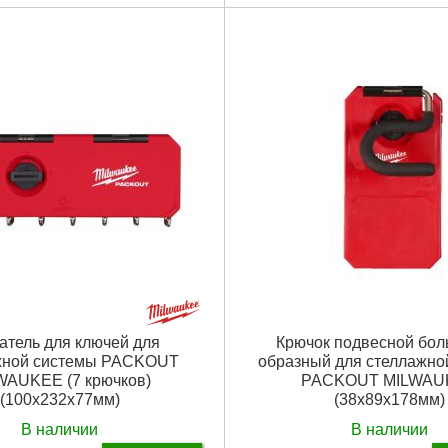
 ":
203 x 89 x 229
Размер / мм / ":
279 x 89 x 152
единиц, шт:
1
Количество единиц, шт:
1
Подробнее...
Подробнее...
атель для ключей для
Крючок подвесной бол
жной системы PACKOUT
образный для стеллажно
WAUKEE (7 крючков)
PACKOUT MILWAU
(100x232x77мм)
(38x89x178мм)
В наличии
В наличии