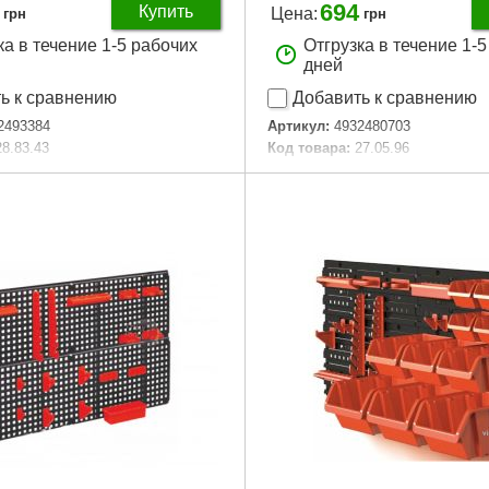
694
Купить
Цена:
грн
грн
ка в течение 1-5 рабочих
Отгрузка в течение 1-
дней
ь к сравнению
Добавить к сравнению
2493384
Артикул:
4932480703
28.83.43
Код товара:
27.05.96
PACKOUT Shop Storage
Технология:
PACKOUT Shop Sto
 ":
100 x 232 x 77
Размер / мм / ":
38 x 89 x 178
единиц, шт:
1
Количество единиц, шт:
1
Подробнее...
Подробнее...