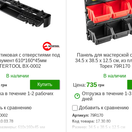
тиковая с отверстиями под
Панель для мастерской с
румент 610*160*45мм
34.5 x 38.5 x 12.5 см, из 
TERTOOL BX-0002
Topex 79R170
В наличии
В наличии
735
Купить
Цена:
грн
грн
ка в течение 1-2 рабочих
Отгрузка в течение 1-
дней
ь к сравнению
Добавить к сравнению
0002
Артикул:
79R170
10.03.78
Код товара:
17.30.80
размеры:
610x160x45 мм
Размер:
34.5 x 38.5 x 12.5 см