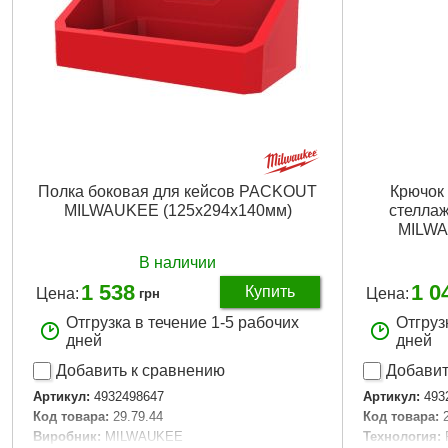
Полка боковая для кейсов PACKOUT
Крючок
MILWAUKEE (125x294x140мм)
стелла
MILWA
В наличии
1 538
1 0
Купить
Цена:
Цена:
грн
Отгрузка в течение 1-5 рабочих
Отгруз
дней
дней
Добавить к сравнению
Добавит
Артикул:
4932498647
Артикул:
493
Код товара:
29.79.44
Код товара:
Виробник:
MILWAUKEE
Технология: