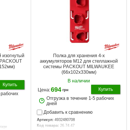
й изогнутый
Полка для хранения 4-х
ы PACKOUT
аккумуляторов M12 для стеллажной
152мм)
системы PACKOUT MILWAUKEE
(66x102x330мм)
В наличии
Купить
694
Купить
Цена:
грн
5 рабочих
Отгрузка в течение 1-5 рабочих
дней
Добавить к сравнению
Артикул:
4932480708
Код товара:
26.74.47
rage