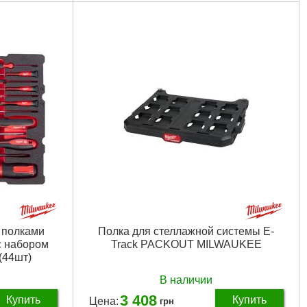
00 мм
Количество контейнеров:
9 шт
Количество ручек:
2 шт
Количество захватов:
10 шт
Полная ширина продукта:
690 mm
Полная высота продукта:
380 mm
Габариты упаковки:
400x350x125 мм
Вес брутто:
1,660 г
Подробнее...
 полками
Полка для стеллажной системы E-
 набором
Track PACKOUT MILWAUKEE
(44шт)
В наличии
3 408
Купить
Купить
Цена:
грн