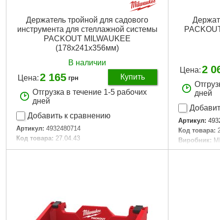
Держатель тройной для садового
Держат
инструмента для стеллажной системы
PACKOUT
PACKOUT MILWAUKEE
(178x241x356мм)
В наличии
2 0
Цена:
2 165
Купить
Цена:
грн
Отгруз
Отгрузка в течение 1-5 рабочих
дней
дней
Добавит
Добавить к сравнению
Артикул:
493
Артикул:
4932480714
Код товара:
Код товара:
27.04.43
Виробник:
M
Технология:
PACKOUT Shop Storage
Технология:
Размер / мм / ":
178 x 241 x 356
Кол-во едини
Количество единиц, шт:
1
Количество 
Подробнее...