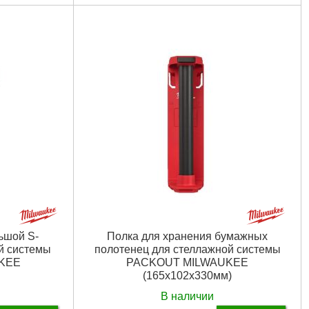
Технология:
PACKOUT Shop Storage
Размер / мм / ":
66 x 102 x 330
Количество единиц, шт:
1
Подробнее...
ьшой S-
Полка для хранения бумажных
й системы
полотенец для стеллажной системы
KEE
PACKOUT MILWAUKEE
(165x102x330мм)
В наличии