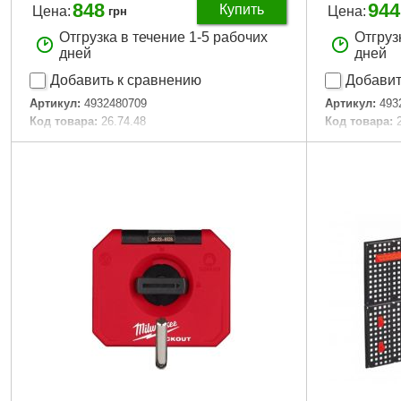
848
944
Купить
Цена:
Цена:
грн
Отгрузка в течение 1-5 рабочих
Отгруз
дней
дней
Добавить к сравнению
Добавит
Артикул:
4932480709
Артикул:
493
Код товара:
26.74.48
Код товара:
Технология:
PACKOUT Shop Storage
Технология:
Размер / мм / ":
102 x 102 x 330
Размер / мм /
Количество единиц, шт:
1
Количество 
Подробнее...