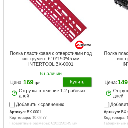
Полка пластиковая с отверстиями под
Полка плас
инструмент 610*150*45 мм
инст
INTERTOOL BX-0001
IN
В наличии
169
149
Купить
Цена:
Цена:
грн
Отгрузка в течение 1-2 рабочих
Отгруз
дней
дней
Добавить к сравнению
Добавит
Артикул:
BX-0001
Артикул:
BX-
Код товара:
10.03.77
Код товара:
Габаритные размеры:
610x150x45 мм
Габаритные 