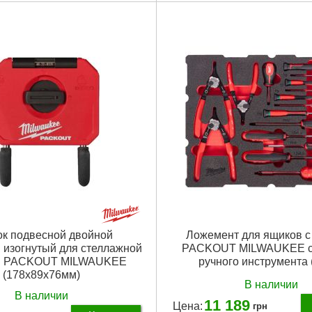
готовления:
пластик
Габариты упаковки:
400x350x1
аковки:
610x60x15 мм
Вес брутто:
1,100 г
15 г
Подробнее...
Подробнее...
к подвесной двойной
Ложемент для ящиков c
 изогнутый для стеллажной
PACKOUT MILWAUKEE с
ы PACKOUT MILWAUKEE
ручного инструмента 
(178x89x76мм)
В наличии
В наличии
11 189
Цена:
грн