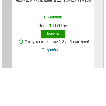
Ящик для инструмента 22" TOPEX 79R133
15"
пере
плас
В наличии
1 070
Цена:
грн
Купить
Отгрузка в течение 1-3 рабочих дней
Подробнее...