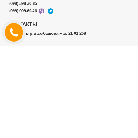
(098) 398-30-85
(099) 009-60-26
КОНТАКТЫ
г.Харьков р.Барабашова маг. 21-01-258
ЛИЧНЫЙ КАБИНЕТ
История заказов
Личный Кабинет
ДОПОЛНИТЕЛЬНО
Производители (бренды)
ИНФОРМАЦИЯ
Контакты
Доставка и оплата
Договор публичной оферты