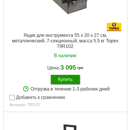
Подробнее...
Ящик для инструмента 55 x 20 x 27 см,
металлический, 7-секционный, масса 5.5 кг Topex
79R102
В наличии
3 095
Цена:
грн
Купить
Отгрузка в течение 1-3 рабочих дней
Добавить к сравнению
Артикул:
79R102
Код товара:
17.30.99
H, cm:
27
info:
7 częściowa
L, cm:
55