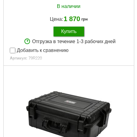
В наличии
1 870
Цена:
грн
Купить
Отгрузка в течение 1-3 рабочих дней
Добавить к сравнению
Артикул:
79R220
Код товара:
17.30.97
Высота:
32 см
Длина:
45 см
Ширина:
15 см
Габариты упаковки:
470x350x170 мм
Вес брутто:
3,000 г
Подробнее...