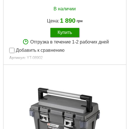
В наличии
1 890
Цена:
грн
Купить
Отгрузка в течение 1-2 рабочих дней
Добавить к сравнению
Артикул:
YT-08902
Код товара:
20.77.77
EAN:
5906083032332
Вес брутто (кг):
2.0000
Габариты упаковки:
320x290x140 мм
Вес брутто:
1,800 г
Подробнее...