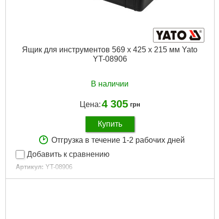
Ящик для инструментов 569 х 425 х 215 мм Yato
YT-08906
В наличии
4 305
Цена:
грн
Купить
Отгрузка в течение 1-2 рабочих дней
Добавить к сравнению
Артикул:
YT-08906
Код товара:
20.77.81
EAN:
5906083032370
Вес брутто (кг):
5.2500
Габариты упаковки:
570x430x250 мм
Вес брутто:
5,300 г