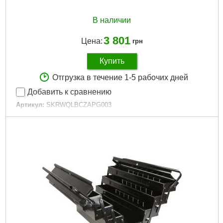
В наличии
3 801
Цена:
грн
Купить
Отгрузка в течение 1-5 рабочих дней
Добавить к сравнению
Артикул:
SKRWQLBCZAPG003
Код товара:
26.59.38
Гарантия, мес:
12
Технология:
ONE
Размер / мм / ":
793 x 385 x 322
Гарантия, мес.:
12
Материал корпуса:
Пластик
Материал замков:
Пластик
Тип колес:
Пластиковые
Наличие колес:
Да
Габариты упаковки:
800x400x340 мм
Вес брутто:
8,800 г