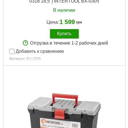
0318 18,5") INTERTOOL BX-0305
В наличии
1 599
Цена:
грн
Купить
Отгрузка в течение 1-2 рабочих дней
Добавить к сравнению
Артикул:
BX-0305
Код товара:
14.14.21
Особенности:
металлические замки
Количество единиц в наборе:
5 ед.
Tип:
комплект ящиков для инструментов
Материал изготовления:
ударопрочный пластик
Габариты упаковки:
470x270x270 мм
Вес брутто:
3,550 г
Подробнее...