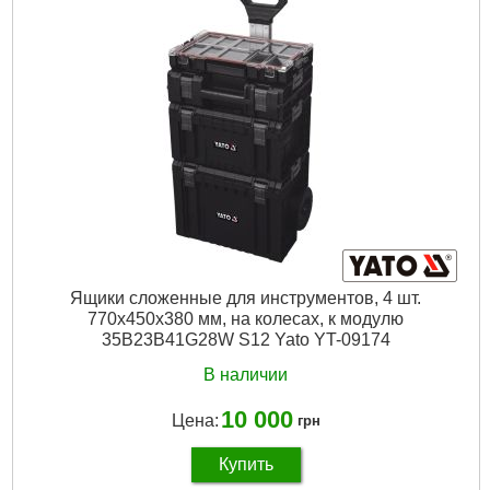
W, cm:
20
Габариты упаковки:
590x205x280 мм
Вес брутто:
5,462 г
Подробнее...
Ящики сложенные для инструментов, 4 шт.
770х450х380 мм, на колесах, к модулю
35B23B41G28W S12 Yato YT-09174
В наличии
10 000
Цена:
грн
Купить