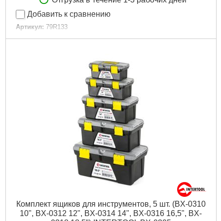
Добавить к сравнению
Артикул:
79R133
Код товара:
17.30.98
EAN:
5902062997685
Высота:
278 мм
Длина:
547 мм
Длина рабочей части:
54.7 cm
Глубина:
27.1 cm
Ширина:
271 мм
Размер:
22 mm
Держатель:
пластмассовый
Максимальная рабочая высота:
27.8 cm
Материал, из которого изготовлен продукт:
Пластик
Габариты упаковки:
520x230x270 мм
Вес брутто:
2,093 г
Подробнее...
Комплект ящиков для инструментов, 5 шт. (BX-0310
10", BX-0312 12", BX-0314 14", BX-0316 16,5", BX-