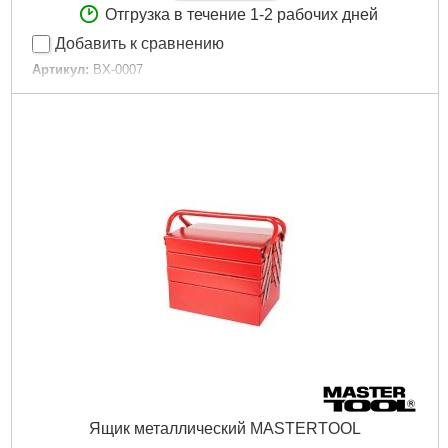
Отгрузка в течение 1-2 рабочих дней
Добавить к сравнению
Артикул:
BX-0007
Код товара:
10.04.14
Особенности:
металлические замки
Количество единиц в наборе:
3 ед.
Tип:
комплект ящиков для инструментов
Материал изготовления:
пластик
Габариты упаковки:
900x360x260 мм
Вес брутто:
5,050 г
Подробнее...
Ящик металлический MASTERTOOL