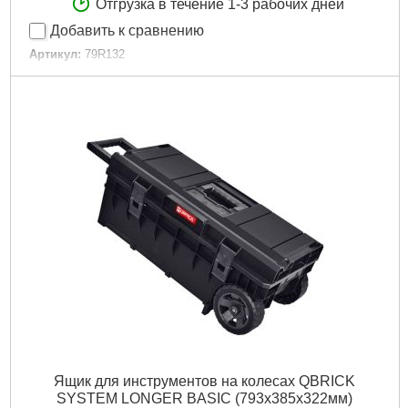
Отгрузка в течение 1-3 рабочих дней
Добавить к сравнению
Артикул:
79R132
Код товара:
17.32.65
Высота:
242 мм
Длина:
462 мм
Ширина:
256 мм
Габариты упаковки:
460x250x230 мм
Вес брутто:
1,714 г
Подробнее...
Ящик для инструментов на колесах QBRICK
SYSTEM LONGER BASIC (793x385x322мм)