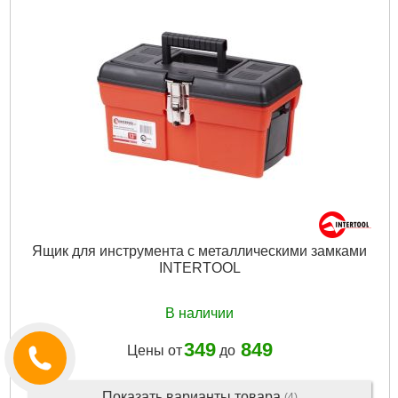
Материал изготовления:
пластик
Габариты упаковки:
360x210x35 мм
Вес брутто:
1,230 г
Подробнее...
Ящик для инструмента с металлическими замками
INTERTOOL
В наличии
349
849
Цены от
до
Показать варианты товара
(4)