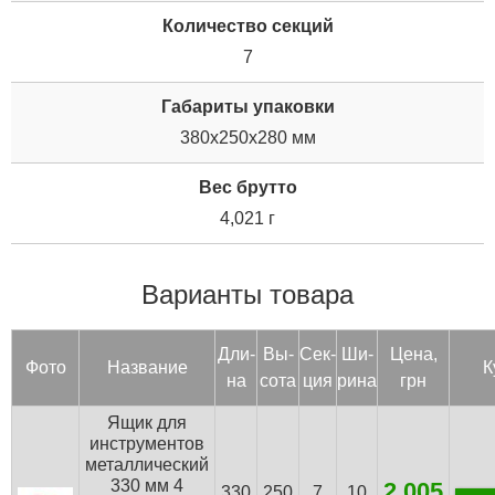
Количество секций
7
Габариты упаковки
380x250x280 мм
Вес брутто
4,021 г
Варианты товара
Дли­
Вы­
Сек­
Ши­
Цена,
Фото
Название
К
на
сота
ция
рина
грн
Ящик для
инструментов
металлический
330 мм 4
2 005
330
250
7
10