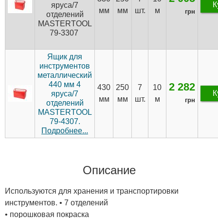
К
яруса/7
мм
мм
шт.
м
грн
отделений
MASTERTOOL
79-3307
Ящик для
инструментов
металлический
440 мм 4
2 282
430
250
7
10
К
яруса/7
мм
мм
шт.
м
грн
отделений
MASTERTOOL
79-4307.
Подробнее...
Описание
Используются для хранения и транспортировки
инструментов. • 7 отделений
• порошковая покраска