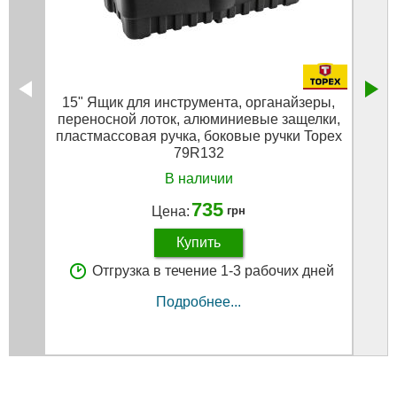
15" Ящик для инструмента, органайзеры,
Ящи
переносной лоток, алюминиевые защелки,
O
пластмассовая ручка, боковые ручки Topex
79R132
В наличии
735
Цена:
грн
Купить
Отгрузка в течение 1-3 рабочих дней
Подробнее...