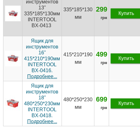
инструментов
13"
299
335*185*130
Купить
335*185*130мм
мм
грн
INTERTOOL
BX-0413
Ящик для
инструментов
16"
499
415*210*190
Купить
415*210*190мм
мм
грн
INTERTOOL
BX-0416.
Подробнее...
Ящик для
инструментов
18"
699
480*250*230
Купить
480*250*230мм
мм
грн
INTERTOOL
BX-0418.
Подробнее...