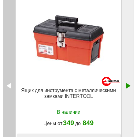
Ящик для инструмента с металлическими
замками INTERTOOL
3
В наличии
349
849
Цены от
до