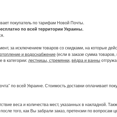
чивает покупатель по тарифам Новой Почты.
есплатно по всей территории Украины.
я.
ент, за исключением товаров со скидками, на которые дейст
отопление и водоснабжение
(если в заказе сумма товаров,
е в категории:
лестницы, стремянки
,
вёдра и ванны
отгружа
чта" по всей Украине. Стоимость доставки оплачивает поку
ствие веса и количества мест, указанных в накладной. Так
 после того, как Вы забрали заказ, претензии по вопросам ц