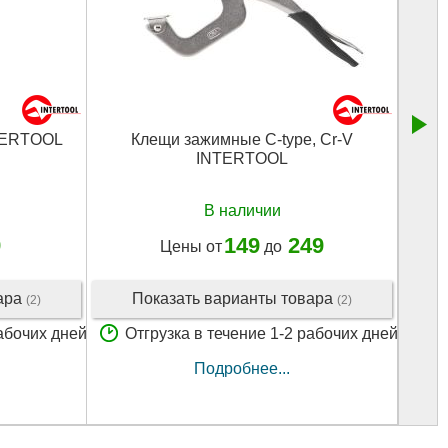
NTERTOOL
Клещи зажимные C-type, Cr-V
С
INTERTOOL
В наличии
9
149
249
Цены от
до
вара
Показать варианты товара
(2)
(2)
рабочих дней
Отгрузка в течение 1-2 рабочих дней
О
Подробнее...