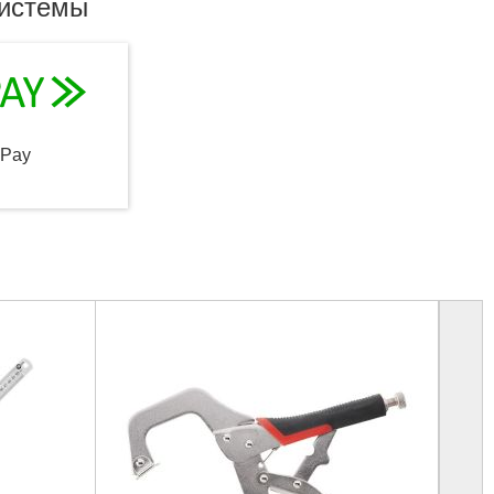
системы
qPay