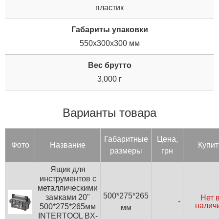
пластик
Габариты упаковки
550x300x300 мм
Вес брутто
3,000 г
Варианты товара
Га­барит­ные
Цена,
Фото
Название
Купит
раз­ме­ры
грн
Ящик для
инструментов с
металлическими
500*275*265
замками 20"
Нет 
-
налич
500*275*265мм
мм
INTERTOOL BX-