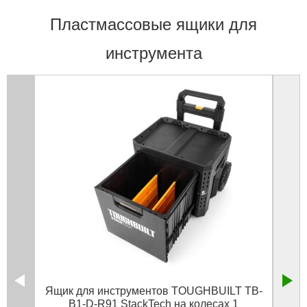
Пластмассовые ящики для
инструмента
Ящик для инструментов TOUGHBUILT TB-
Ящик
B1-D-R91 StackTech на колесах 1
"Fa