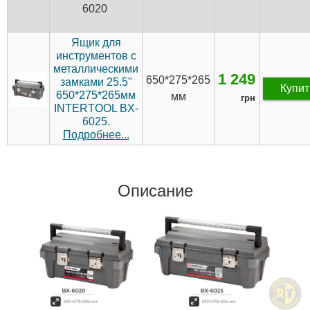
6020
Ящик для
инструментов с
металлическими
1 249
650*275*265
замками 25.5"
Купит
650*275*265мм
мм
грн
INTERTOOL BX-
6025.
Подробнее...
Описание