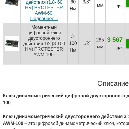
60
3/8"
действия (1.8- 60
мм
грн
Нм) PROTESTER
Нм
AWM-60.
Подробнее...
Моментный
цифровой ключ
3-
двустороннего
3 567
285
100
1/2"
действия 1/2 (3-100
мм
грн
Нм) PROTESTER
Нм
AWM-100
Описание
Ключ динамометрический цифровой двустороннего д
100
Ключ динамометрический двустороннего действия 3
AWM-100
– это цифровой динамометрический ключ, котор