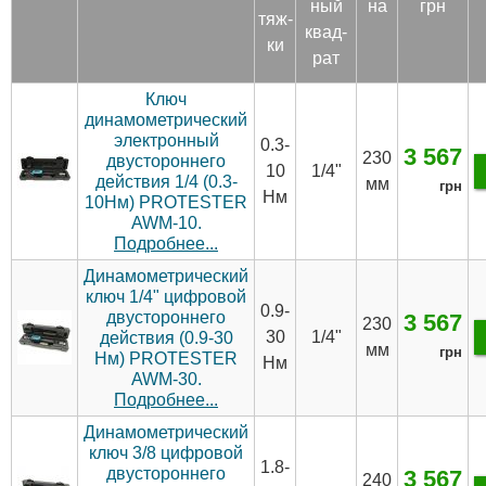
ный
на
грн
тяж­
квад­
ки
рат
Ключ
динамометрический
электронный
0.3-
3 567
230
двустороннего
10
1/4"
действия 1/4 (0.3-
мм
грн
Нм
10Нм) PROTESTER
AWM-10.
Подробнее...
Динамометрический
ключ 1/4" цифровой
0.9-
двустороннего
3 567
230
30
1/4"
действия (0.9-30
мм
грн
Нм) PROTESTER
Нм
AWM-30.
Подробнее...
Динамометрический
ключ 3/8 цифровой
1.8-
двустороннего
3 567
240