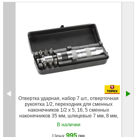
Отвертка ударная, набор 7 шт., отверточная
Наб
рукоятка 1/2, переходник для сменных
наконечников 1/2 x 5, 16, 5 сменных
наконечников 35 мм, шлицевые 7 мм, 8 мм,
крестовые PH2, PH3, 2 сменных
В наличии
наконечника 75 мм, размеры: 8 мм, PH3
Topex 39D556
995
Цена:
грн