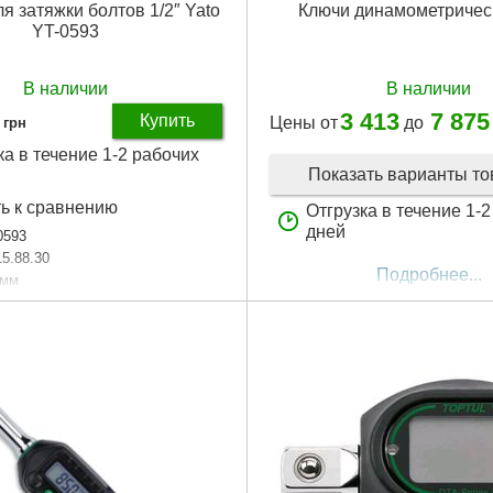
я затяжки болтов 1/2″ Yato
Ключи динамометричес
YT-0593
В наличии
В наличии
3 413
7 875
Купить
Цены от
до
грн
ка в течение 1-2 рабочих
Показать варианты т
ь к сравнению
Отгрузка в течение 1-
дней
0593
15.88.30
Подробнее...
 мм
ельный квадрат:
1/2"
60°
аковки:
230x110x55 мм
87 г
Подробнее...