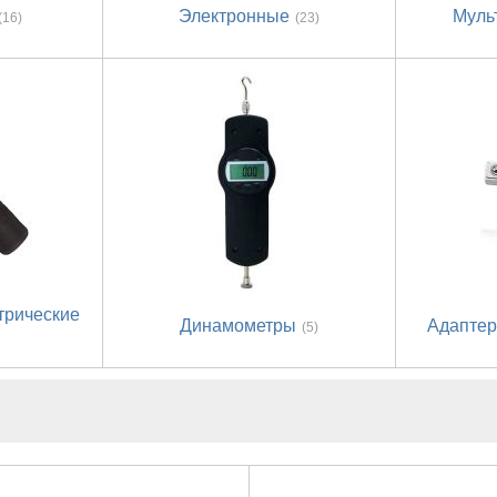
Электронные
Муль
(16)
(23)
трические
Динамометры
Адаптер
(5)