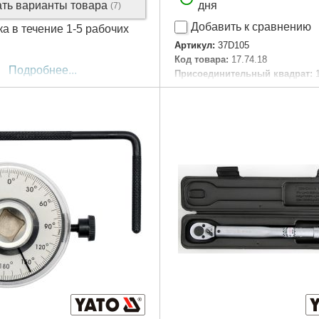
ать варианты товара
дня
(7)
Добавить к сравнению
ка в течение 1-5 рабочих
Артикул:
37D105
Код товара:
17.74.18
Подробнее...
Присоединительный квадрат:
Момент затяжки:
0-200 Нм
Габариты упаковки:
480x130x7
Вес брутто:
625 г
Подробнее...