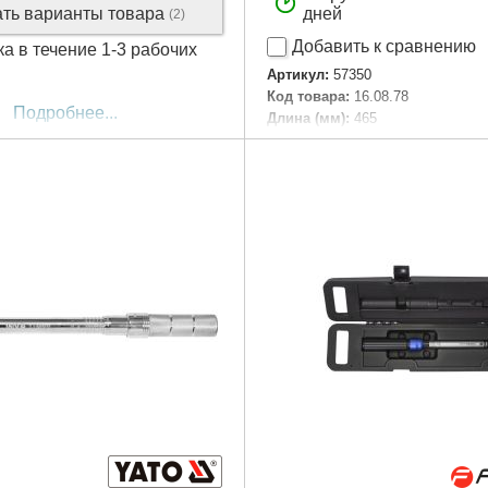
ать варианты товара
дней
(2)
Добавить к сравнению
ка в течение 1-3 рабочих
Артикул:
57350
Код товара:
16.08.78
Подробнее...
Длина (мм):
465
Присоединительный квадрат, "
Крутящий момент, Нм:
28-210
Габариты упаковки:
480x60x50
Вес брутто:
1,650 г
Подробнее...