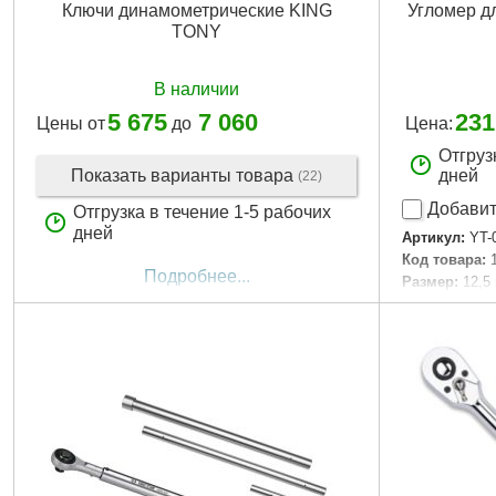
Ключи динамометрические KING
Угломер дл
TONY
В наличии
5 675
7 060
231
Цены от
до
Цена:
Отгруз
Показать варианты товара
дней
(22)
Добавит
Отгрузка в течение 1-5 рабочих
дней
Артикул:
YT-
Код товара:
Подробнее...
Размер:
12,5
Присоединит
Вращение:
3
Габариты уп
Вес брутто:
1