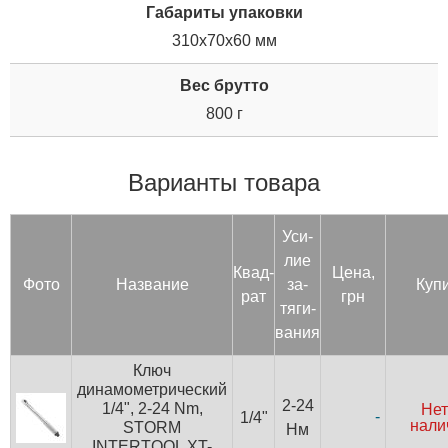
Габариты упаковки
310x70x60 мм
Вес брутто
800 г
Варианты товара
Уси­
лие
Квад­
Цена,
Фото
Название
за­
Куп
рат
грн
тяги­
вания
Ключ
динамометрический
2-24
1/4", 2-24 Nm,
Нет
-
1/4"
нали
STORM
Нм
INTERTOOL XT-