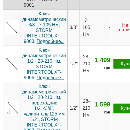
9001
Ключ
динамометрический
7-
3/8", 7-105 Нм,
Нет
-
3/8"
105
нали
STORM
Нм
INTERTOOL XT-
9003.
Подробнее...
Ключ
динамометрический
28-
1 499
1/2", 28-210 Нм,
1/2"
210
Куп
STORM
грн
Нм
INTERTOOL XT-
9006.
Подробнее...
Ключ
динамометрический
1/2", 28-210 Нм,
28-
переходник
1 599
1/2"
210
Куп
1/2"×3/8",
грн
удлинитель 125 мм
Нм
1/2", STORM
INTERTOOL XT-