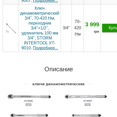
9007.
Подробнее...
Ключ
динамометрический
3/4", 70-420 Нм,
70-
переходник
3 999
3/4"
420
Куп
3/4"×1/2'',
грн
удлинитель 100 мм
Нм
3/4", STORM
INTERTOOL XT-
9010.
Подробнее...
Описание