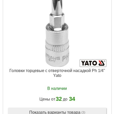
Присоединительный квадрат:
1/2"
Тип:
HEX
Габариты упаковки:
260x130x50 мм
Вес брутто:
1,345 г
Подробнее...
Головки торцевые с отверточной насадкой Ph 1/4"
Yato
В наличии
32
34
Цены от
до
Показать варианты товара
(3)