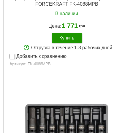
FORCEKRAFT FK-4088MPB
В наличии
1 771
Цена:
грн
Купить
Отгрузка в течение 1-3 рабочих дней
Добавить к сравнению
Артикул:
FK-4088MPB
Код товара:
23.70.41
Размеры:
T30, T40, T45, T50, T55, T60, T70, T80
Присоединительный квадрат:
1/2"
Тип:
Torx
Свойство:
Ударные
Габариты упаковки:
300x100x50 мм
Вес брутто:
1,000 г
Подробнее...