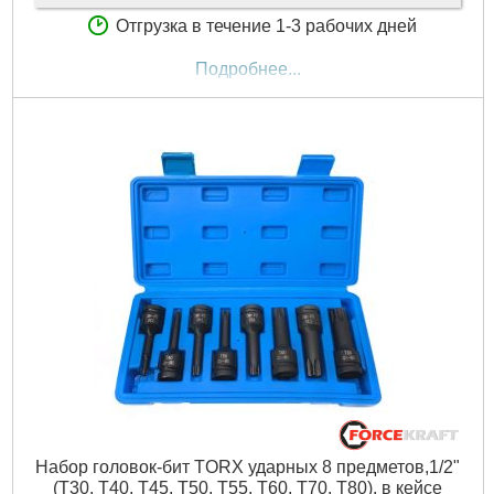
Отгрузка в течение 1-3 рабочих дней
Подробнее...
Набор головок-бит TORX ударных 8 предметов,1/2"
(T30, T40, T45, T50, T55, T60, T70, T80), в кейсе