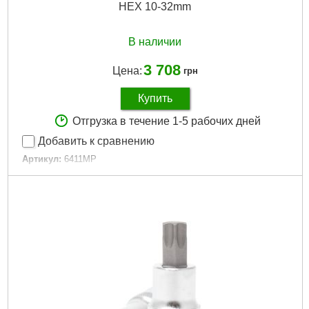
HEX 10-32mm
В наличии
3 708
Цена:
грн
Купить
Отгрузка в течение 1-5 рабочих дней
Добавить к сравнению
Артикул:
6411MP
Код товара:
15.48.20
Вид размерности:
метрический
Количество:
11 ед.
Размеры:
10-32 мм
Сплав:
CR-MO
Гарантия, мес.:
12
Кейс:
металл
Количество единиц, шт:
11
Тип хвостовика / посадки:
3/4"
Габариты упаковки:
285x115x55 мм