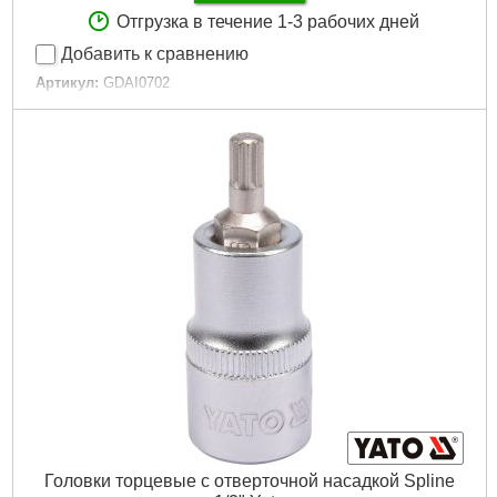
Отгрузка в течение 1-3 рабочих дней
Добавить к сравнению
Артикул:
GDAI0702
Код товара:
11.23.95
Присоединительный квадрат:
1/2"
Размер:
HEX 4-14 мм
Тип:
Ударные HEX
Габариты упаковки:
255x120x40 мм
Вес брутто:
792 г
Подробнее...
Головки торцевые с отверточной насадкой Spline