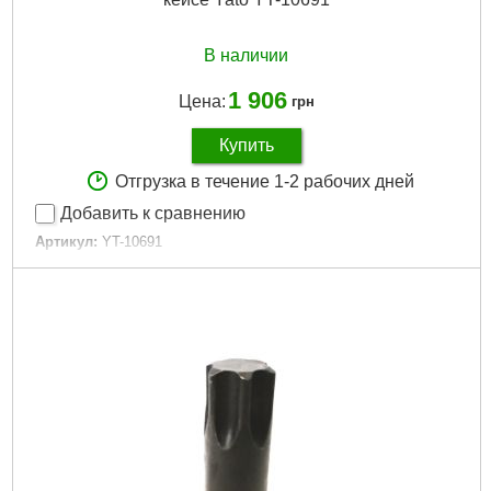
В наличии
1 906
Цена:
грн
Купить
Отгрузка в течение 1-2 рабочих дней
Добавить к сравнению
Артикул:
YT-10691
Код товара:
23.13.11
Размеры:
M4, M5, M6, M8, M9, M10, M12, M14, M16
Присоединительный квадрат:
1/2"
Количество предметов:
9 шт.
Тип:
SPLINE
Габариты упаковки:
305x120x50 мм
Вес брутто:
1,174 г
Подробнее...