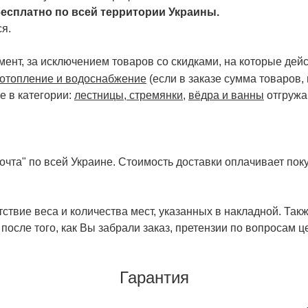
есплатно по всей территории Украины.
я.
ент, за исключением товаров со скидками, на которые дейст
отопление и водоснабжение
(если в заказе сумма товаров,
е в категории:
лестницы, стремянки
,
вёдра и ванны
отгружа
чта" по всей Украине. Стоимость доставки оплачивает поку
ствие веса и количества мест, указанных в накладной. Так
 после того, как Вы забрали заказ, претензии по вопросам ц
Гарантия