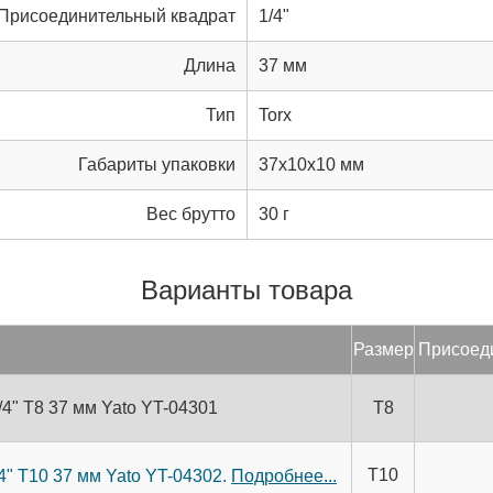
Присоединительный квадрат
1/4"
Длина
37 мм
Тип
Torx
Габариты упаковки
37x10x10 мм
Вес брутто
30 г
Варианты товара
Раз­мер
При­со­ед
4" Т8 37 мм Yato YT-04301
T8
T10
4" Т10 37 мм Yato YT-04302.
Подробнее...