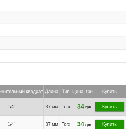
и­нитель­ный квад­рат
Дли­на
Тип
Цена, грн
Купить
34
1/4"
37 мм
Torx
Купить
грн
34
1/4"
37 мм
Torx
Купить
грн