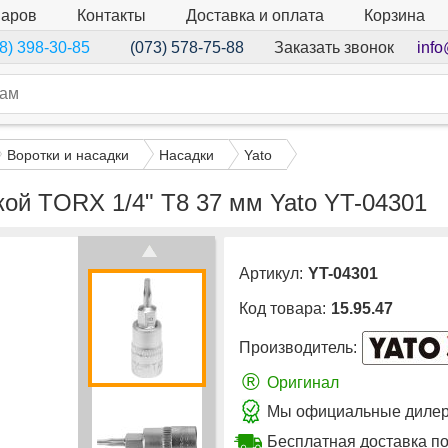
варов
Контакты
Доставка и оплата
Корзина
Заказать звонок
info
8) 398-30-85
(073) 578-75-88
Воротки и насадки
Насадки
Yato
кой TORX 1/4" Т8 37 мм Yato YT-04301
Артикул:
YT-04301
Код товара:
15.95.47
Производитель:
®
Оригинал
Мы официальные дилеры
Бесплатная доставка по