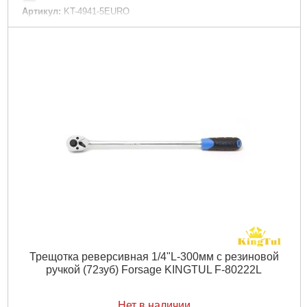
Артикул:
KT-4941-5EURO
Код товара:
26.14.05
Количество единиц:
94 шт
Назначение:
Для авто, Универсальный
Пpиcoeдинитeльный пpoфиль:
1/4", 1/2"
Ураковка:
Пластиковый кейс
Габариты упаковки:
370x250x80 мм
Вес брутто:
4,800 г
Подробнее...
Трещотка реверсивная 1/4"L-300мм с резиновой
ручкой (72зуб) Forsage KINGTUL F-80222L
Нет в наличии