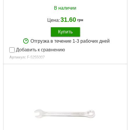
В наличии
31.60
Цена:
грн
Купить
Отгрузка в течение 1-3 рабочих дней
Добавить к сравнению
Артикул:
F-5255007
Код товара:
17.06.38
Пpиcoeдинитeльный пpoфиль:
1/4"
Рабочий профиль:
6-граней
Рвзмер:
7мм
Габариты упаковки:
48x11x11 мм
Вес брутто:
23 г
Подробнее...