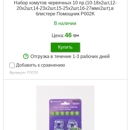
Набор хомутов червячных 10 пр.(10-18х2шт,12-
20х2шт,14-23х2шт,15-25х2шт,16-27ммх2шт),в
блистере Помощник P002K
В наличии
46
Цена:
грн
Купить
Отгрузка в течение 1-3 рабочих дней
Добавить к сравнению
Артикул:
P002K
Код товара:
25.70.54
Размеры:
10-18 мм х 2 шт, 12-20 мм х 2 шт, 14-23 мм х 2 шт,
15-25 мм х 2 шт, 16-27 мм х 2 шт
Габариты упаковки:
200x100x10 мм
Вес брутто:
72 г
Подробнее...