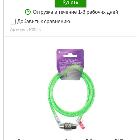
Купить
Отгрузка в течение 1-3 рабочих дней
Добавить к сравнению
Артикул:
P003K
Код товара:
25.70.55
Размеры:
8-13 мм х 4 шт, 16-27 мм х 4 шт, 25-38 мм х 4 шт
Габариты упаковки:
280x110x20 мм
Вес брутто:
100 г
Подробнее...