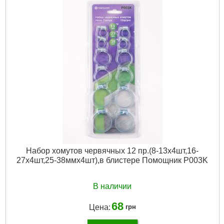
Набор хомутов червячных 12 пр.(8-13х4шт,16-
27х4шт,25-38ммх4шт),в блистере Помощник P003K
В наличии
68
Цена:
грн