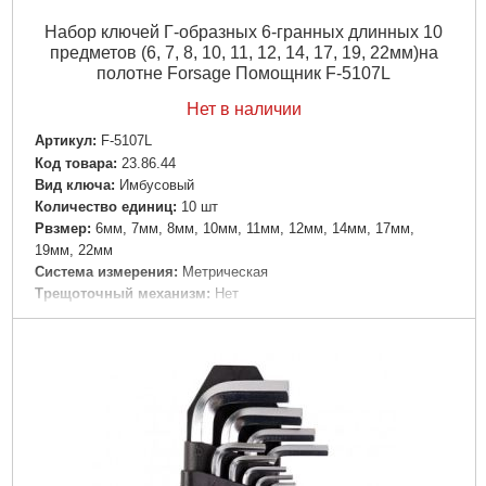
Набор ключей Г-образных 6-гранных длинных 10
предметов (6, 7, 8, 10, 11, 12, 14, 17, 19, 22мм)на
полотне Forsage Помощник F-5107L
Нет в наличии
Артикул:
F-5107L
Код товара:
23.86.44
Вид ключа:
Имбусовый
Количество единиц:
10 шт
Рвзмер:
6мм, 7мм, 8мм, 10мм, 11мм, 12мм, 14мм, 17мм,
19мм, 22мм
Система измерения:
Метрическая
Трещоточный механизм:
Нет
Ураковка:
Полотно
Шарнирный механизм:
Нет
Габариты упаковки:
380x140x40 мм
Вес брутто:
4,230 г
Подробнее...