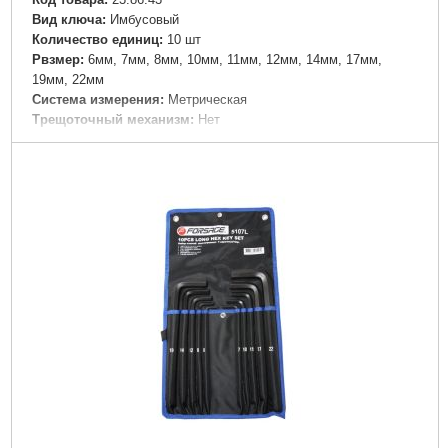
Вид ключа:
Имбусовый
Количество единиц:
10 шт
Рвзмер:
6мм, 7мм, 8мм, 10мм, 11мм, 12мм, 14мм, 17мм,
19мм, 22мм
Система измерения:
Метрическая
Трещоточный механизм:
Нет
Ураковка:
Полотно
Шарнирный механизм:
Нет
Габариты упаковки:
225x150x35 мм
Вес брутто:
2,654 г
Подробнее...