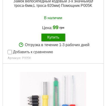
Замок велосипедный кодовый 3-х значный(Ø
троса-6мм,L троса-920мм) Помощник P005K
В наличии
99
Цена:
грн
Купить
Отгрузка в течение 1-3 рабочих дней
Добавить к сравнению
Артикул:
P005K
Код товара:
25.75.50
Длина:
920 мм
Диаметр троса:
6 мм
Габариты упаковки:
140x100x20 мм
Вес брутто:
95 г
Подробнее...