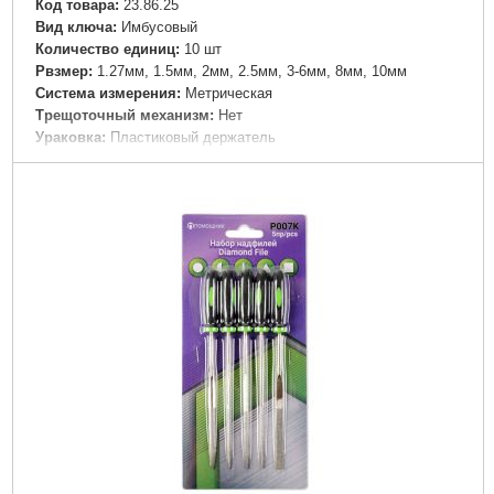
Код товара:
23.86.25
Вид ключа:
Имбусовый
Количество единиц:
10 шт
Рвзмер:
1.27мм, 1.5мм, 2мм, 2.5мм, 3-6мм, 8мм, 10мм
Система измерения:
Метрическая
Трещоточный механизм:
Нет
Ураковка:
Пластиковый держатель
Шарнирный механизм:
Нет
Габариты упаковки:
200x80x25 мм
Вес брутто:
350 г
Подробнее...