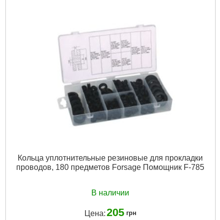
Вид ключа:
Имбусовый
Количество единиц:
10 шт
Рвзмер:
1.27мм, 1.5мм, 2мм, 2.5мм, 3-6мм, 8мм, 10мм
Система измерения:
Метрическая
Трещоточный механизм:
Нет
Ураковка:
Пластиковый держатель
Шарнирный механизм:
Нет
Подробнее...
Кольца уплотнительные резиновые для прокладки
проводов, 180 предметов Forsage Помощник F-785
В наличии
205
Цена:
грн