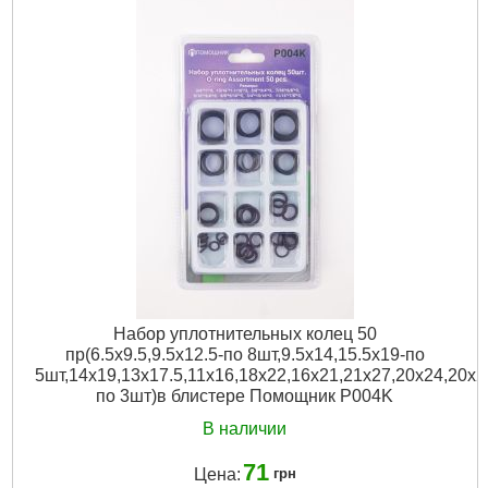
Количество единиц:
10 шт
Назначение:
Для дома, Универсальный
Ураковка:
Блистер
Габариты упаковки:
180x100x40 мм
Вес брутто:
200 г
Подробнее...
Набор уплотнительных колец 50
пр(6.5х9.5,9.5х12.5-по 8шт,9.5х14,15.5х19-по
5шт,14х19,13х17.5,11х16,18х22,16х21,21х27,20х24,20х2
по 3шт)в блистере Помощник P004K
В наличии
71
Цена:
грн