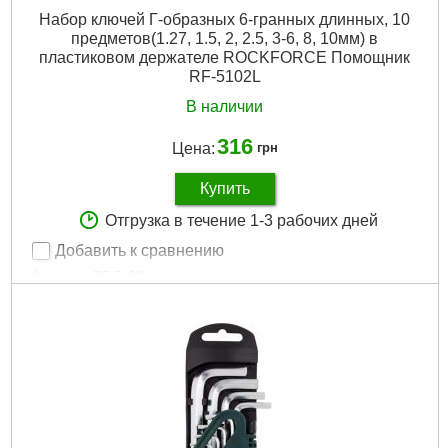
Набор ключей Г-образных 6-гранных длинных, 10
предметов(1.27, 1.5, 2, 2.5, 3-6, 8, 10мм) в
пластиковом держателе ROCKFORCE Помощник
RF-5102L
В наличии
316
Цена:
грн
Купить
Отгрузка в течение 1-3 рабочих дней
Добавить к сравнению
Артикул:
RF-5102L
Код товара:
24.16.62
Вид ключа:
Имбусовый
Количество единиц:
10 шт
Рвзмер:
1.27мм, 1.5мм, 2мм, 2.5мм, 3-6мм, 8мм, 10мм
Система измерения:
Метрическая
Трещоточный механизм:
Нет
Ураковка:
Пластиковый держатель
Шарнирный механизм:
Нет