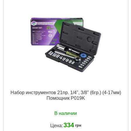
Вид ключа:
Имбусовый
Количество единиц:
10 шт
Рвзмер:
1.5мм, 2мм, 2.5мм, 3-6мм, 8мм, 10мм
Система измерения:
Метрическая
Трещоточный механизм:
Нет
Ураковка:
Пластиковый держатель
Шарнирный механизм:
Нет
Подробнее...
Набор инструментов 21пр. 1/4", 3/8" (6гр.) (4-17мм)
Помощник P019K
В наличии
334
Цена:
грн