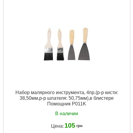
Габариты упаковки:
205x105x15 мм
Вес брутто:
52 г
Подробнее...
Набор малярного инструмента, 4пр.(р-р кисти:
38,50мм,р-р шпателя: 50,75мм),в блистере
Помощник P011K
В наличии
105
Цена:
грн