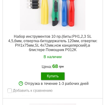
Набор инструментов 10 пр.(биты:PH1,2,3 SL
4,5,6мм, отвертка-битодержатель 120мм, отвертки:
PH1х75мм,SL 4х72мм,нож канцелярский),в
блистере Помощник P012K
В наличии
68
Цена:
грн
Купить
Отгрузка в течение 1-3 рабочих дней
Добавить к сравнению
Артикул:
P012K
Код товара:
25.41.57