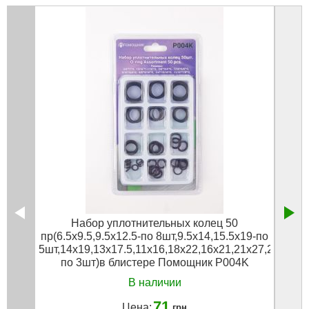
Набор уплотнительных колец 50
Ко
пр(6.5х9.5,9.5х12.5-по 8шт,9.5х14,15.5х19-по
прокл
5шт,14х19,13х17.5,11х16,18х22,16х21,21х27,20х24,2
по 3шт)в блистере Помощник P004K
В наличии
71
Цена:
грн