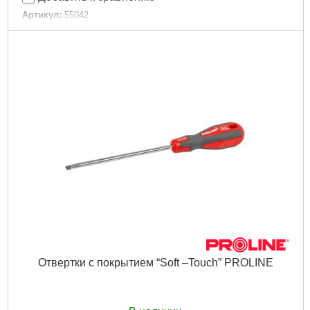
Артикул:
55042
Код товара:
16.62.43
Размеры:
6 - 8 мм
Габариты упаковки:
200x50x20 мм
Вес брутто:
500 г
Подробнее...
Отвертки с покрытием “Soft –Touch” PROLINE