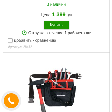
В наличии
1 399
Цена:
грн
Купить
Отгрузка в течение 1 рабочего дня
Добавить к сравнению
Артикул:
28412
Код товара:
16.62.07
Диаметр труб:
0.2 - 6 мм
Габариты упаковки:
265x132x33 мм
Вес брутто:
350 г
Подробнее...