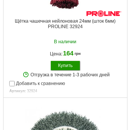
Щётка чашечная нейлоновая 24мм (шток 6мм)
PROLINE 32924
В наличии
164
Цена:
грн
Купить
Отгрузка в течение 1-3 рабочих дней
Добавить к сравнению
Артикул:
32924
Код товара:
16.63.38
Диаметр (мм):
24
Габариты упаковки:
120x55x30 мм
Вес брутто:
46 г
Подробнее...