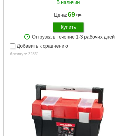
В наличии
69
Цена:
грн
Купить
Отгрузка в течение 1-3 рабочих дней
Добавить к сравнению
Артикул:
32861
Код товара:
16.72.79
Диаметр:
17 мм
Габариты упаковки:
120x55x30 мм
Вес брутто:
40 г
Подробнее...