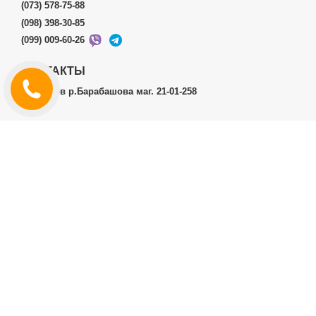
(073) 578-75-88
(098) 398-30-85
(099) 009-60-26
КОНТАКТЫ
г.Харьков р.Барабашова маг. 21-01-258
ЛИЧНЫЙ КАБИНЕТ
История заказов
Личный Кабинет
ДОПОЛНИТЕЛЬНО
Производители (бренды)
ИНФОРМАЦИЯ
Контакты
Доставка и оплата