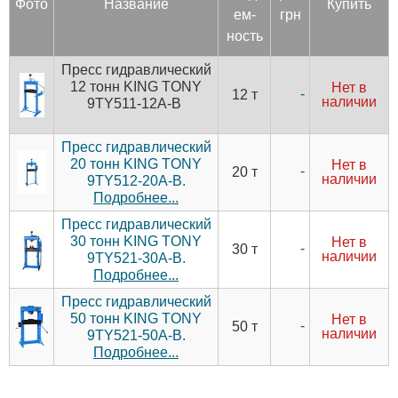
Фото
Название
Купить
ем­
грн
ность
Пресс гидравлический
12 тонн KING TONY
Нет в
-
12 т
наличии
9TY511-12A-B
Пресс гидравлический
20 тонн KING TONY
Нет в
-
20 т
наличии
9TY512-20A-B.
Подробнее...
Пресс гидравлический
30 тонн KING TONY
Нет в
-
30 т
наличии
9TY521-30A-B.
Подробнее...
Пресс гидравлический
50 тонн KING TONY
Нет в
-
50 т
наличии
9TY521-50A-B.
Подробнее...